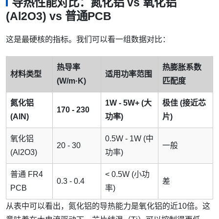
导热性能对比：氮化铝 vs 氧化铝
(Al2O3) vs 普通PCB
这是最硬核的指标。我们可以看一组数据对比：
热导率
热膨胀系数
材料类型
适用功率范围
(W/m·K)
匹配度
氮化铝
1W - 5W+ (大
极佳 (接近芯
170 - 230
(AlN)
功率)
片)
氧化铝
0.5W - 1W (中
20 - 30
一般
(Al2O3)
功率)
普通 FR4
< 0.5W (小功
0.3 - 0.4
差
PCB
率)
从表中可以看出，氮化铝的导热能力是氧化铝的近10倍。这