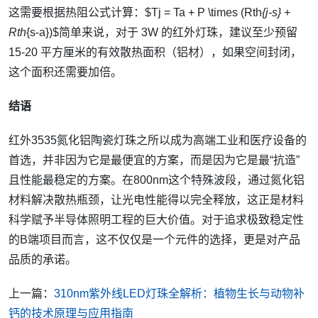
这需要根据热阻公式计算：$Tj = Ta + P \times (Rth
{j-s} +
Rth
{s-a})$简单来说，对于 3W 的红外灯珠，建议至少预留
15-20 平方厘米的有效散热面积（铝材），如果空间封闭，
这个面积还需要加倍。
结语
红外3535氮化铝陶瓷灯珠之所以成为高端工业和医疗设备的
首选，并非因为它是最便宜的方案，而是因为它是最“抗造”
且性能最稳定的方案。在800nm这个特殊波段，通过氮化铝
材料解决散热瓶颈，让光电性能得以完全释放，这正是材料
科学赋予半导体照明工程的巨大价值。对于追求极致稳定性
的B端项目而言，这不仅仅是一个元件的选择，更是对产品
品质的承诺。
上一篇：
310nm紫外线LED灯珠全解析：植物生长与动物补
钙的技术原理与应用指南