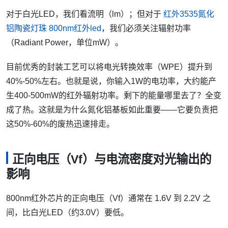
对于白光LED，我们看流明（lm）；但对于
红外3535氮化
铝陶瓷灯珠 800nm红外led
，我们必须关注辐射功率
（Radiant Power，单位mW）。
目前优秀的封装工艺可以将电光转换效率（WPE）提升到
40%-50%左右。也就是说，你输入1W的电功率，大约能产
生400-500mW的红外辐射功率。剩下的能量哪里去了？全变
成了热。这就是为什么氮化铝基板如此重要——它要负责把
这50%-60%的废热迅速排走。
正向电压（Vf）与电流密度对光输出的
影响
800nm红外芯片的正向电压（Vf）通常在 1.6V 到 2.2V 之
间，比白光LED（约3.0V）要低。