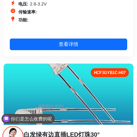
电压:
2.8-3.2V
传输速率:
功能:
查看详情
HCF3GYB1C-H07
现在有优惠活动吗
3MM白发绿有边直插LED灯珠30°