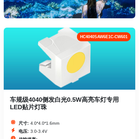
HC4040SAW6E1C-CW601
车规级4040侧发白光0.5W高亮车灯专用
LED贴片灯珠
尺寸:
4.0*4.0*1.6mm
电压:
3.0-3.4V