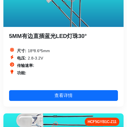
5MM有边直插蓝光LED灯珠30°
尺寸:
18*8.6*5mm
电压:
2.8-3.2V
传输速率:
功能:
查看详情
HCF5GYB1C-Z11