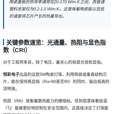
陶瓷基板的热导率通常在20-170 W/m·K之间，而普通
塑料支架仅为0.2-1.0 W/m·K。这意味着陶瓷能以百倍
的速度将芯片产生的热量导出。
关键参数速览：光通量、热阻与显色指
数（CRI）
对于工程师来说，除了电压，最关心的就是光效和显指。
恒彩电子
出品的这款5W陶瓷灯珠，利用倒装或垂直结构芯
片，能在保持高显指（Ra>80甚至90）的同时，输出极高的
流明值。
热阻（Rth）是衡量散热能力的硬指标。低热阻意味着结温
（Tj）能被更好地控制在安全范围内，这直接决定了灯珠能