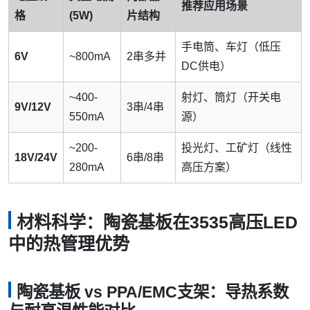
推荐应用场景
格
(5W)
片结构
手电筒、车灯（低压
6V
~800mA
2串多并
DC供电）
~400-
射灯、筒灯（开关电
9V/12V
3串/4串
550mA
源）
~200-
投光灯、工矿灯（线性
18V/24V
6串/8串
280mA
高压方案）
材料科学：陶瓷基板在3535高压LED
中的热管理优势
陶瓷基板 vs PPA/EMC支架：导热系数