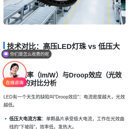
技术对比：高压LED灯珠 vs 低压大
你们是怎么收费的呢
电流LED灯珠
现在有优惠活动吗
发光效率（lm/W）与Droop效应（光效
下降）的对比分析
LED有一个天生的缺陷叫“Droop效应”：电流密度越大，光效
越低。
低压大电流方案
：单颗晶片承受极大电流，工作在光效曲
线的“下坡段”，效率低，发热大。