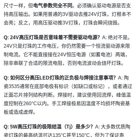
尺寸一样，但
电气参数完全不同
。必须确认驱动电源是否支
持高压输出。如果用普通的3V驱动去推24V灯珠，灯根本不
会亮；反之，用高压驱动推3V灯珠，灯珠会瞬间烧毁。
Q: 24V高压灯珠是否意味着不需要驱动电源？
A: 绝对不是。
24V只是灯珠的工作电压，你仍然需要一个恒流驱动源来限
制电流。它不能直接接在24V恒压电源（如蓄电池）两端，
除非串联了合适的限流电阻，否则电流波动会烧坏灯珠。
Q: 如何区分高压LED灯珠的正负极与焊接注意事项？
A: 陶
瓷3535通常在底部电极有标识（如缺口或标记），或者通过
正面芯片排列结构判断。焊接时，建议使用回流焊，峰值温
度控制在260°C以内。手工焊接极易因温度不均损坏陶瓷基
板或造成虚焊。
Q: 5W高压灯珠的极限结温（Tj）是多少？
A: 大多数优质陶
瓷灯珠的最高结温可达135°C甚至150°C，但为了保证寿