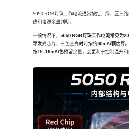
5050 RGB灯珠工作电流通常按红、绿、蓝三
热和电源余量判断。
一般情况下，
5050 RGB灯珠工作电流常见为20
颗发光芯片，三色全亮时可按约
60mA/颗
估算
按
15–18mA/色
预留余量，会更利于控制温升和