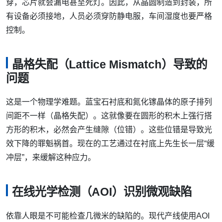
穿，芯片就会漏电甚至死灯。因此，从晶圆制造到封装，所
有设备必须接地，人员必须穿防静电服，车间湿度也要严格
控制。
晶格失配（Lattice Mismatch）导致的
问题
这是一个物理学难题。蓝宝石衬底和氮化镓晶体的原子排列
间距不一样（晶格失配）。这就像要在圆形的积木上强行搭
方形的积木，必然会产生缝隙（位错）。这些位错是导致光
效下降的罪魁祸首。现在的工艺通过在衬底上先生长一层“缓
冲层”，来缓解这种应力。
在线光学检测（AOI）识别微观缺陷
依靠人眼是不可能检查几微米的缺陷的。现代产线使用AOI