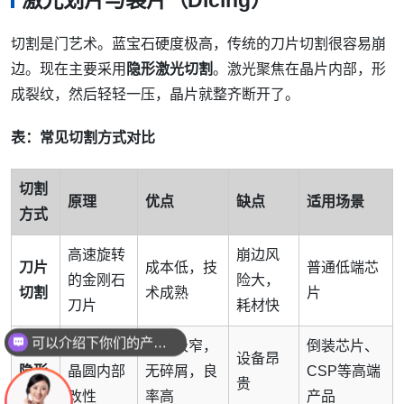
激光划片与裂片（Dicing）
切割是门艺术。蓝宝石硬度极高，传统的刀片切割很容易崩
边。现在主要采用
隐形激光切割
。激光聚焦在晶片内部，形
成裂纹，然后轻轻一压，晶片就整齐断开了。
表：常见切割方式对比
切割
原理
优点
缺点
适用场景
方式
高速旋转
崩边风
刀片
成本低，技
普通低端芯
的金刚石
险大，
切割
术成熟
片
刀片
耗材快
可以介绍下你们的产品么
激光
激光聚焦
切缝极窄，
倒装芯片、
你们是怎么收费的呢
设备昂
隐形
晶圆内部
无碎屑，良
CSP等高端
贵
切割
改性
率高
产品