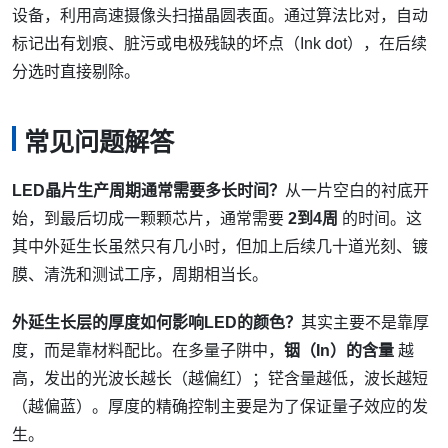
设备，利用高速摄像头扫描晶圆表面。通过算法比对，自动
标记出有划痕、脏污或电极残缺的坏点（Ink dot），在后续
分选时直接剔除。
常见问题解答
LED晶片生产周期通常需要多长时间？
从一片空白的衬底开
始，到最后切成一颗颗芯片，通常需要
2到4周
的时间。这
其中外延生长虽然只有几小时，但加上后续几十道光刻、镀
膜、清洗和测试工序，周期相当长。
外延生长层的厚度如何影响LED的颜色？
其实主要不是靠厚
度，而是靠材料配比。在多量子阱中，
铟（In）的含量
越
高，发出的光波长越长（越偏红）；铓含量越低，波长越短
（越偏蓝）。厚度的精确控制主要是为了保证量子效应的发
生。