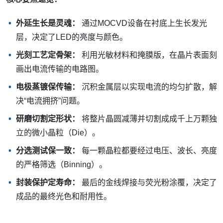
外延生长是灵魂：
通过MOCVD设备在衬底上生长发光
层，决定了LED的亮度与颜色。
光刻工艺定骨架：
利用光敏材料和掩膜版，在晶片表面刻
画出电流传输的电路图。
电极蒸镀保传输：
沉积金属层以实现电流的均匀扩散，解
决“电流拥挤”问题。
研磨切割定形状：
将整片晶圆减薄并切割成成千上万颗独
立的微小晶粒（Die）。
分选测试保一致：
每一颗晶粒都要经过电压、波长、亮度
的严格筛选（Binning）。
封装保护定寿命：
最后的金线焊接与荧光粉涂覆，决定了
成品的最终光色和耐用性。