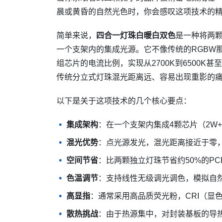
晨或黄昏的自然光色时，你会感叹这项技术的
简单来说，
四合一灯珠白暖白双色
是一种将两
一个支架内的集成光源。它不像传统的RGBW
组芯片的电流比例，实现从2700K到6500
传统分立式灯珠混光距离远、容易出现重影的
以下是关于这项技术的几个核心要点：
集成架构
：在一个支架内集成4颗芯片（2W
混光优势
：点光源发光，混光距离接近于零
空间节省
：比两颗独立灯珠节省约50%的PC
色温调节
：支持线性无级调光调色，模拟自
高显指
：通常采用高品质荧光粉，CRI（显
散热挑战
：由于热源集中，对封装基板的导