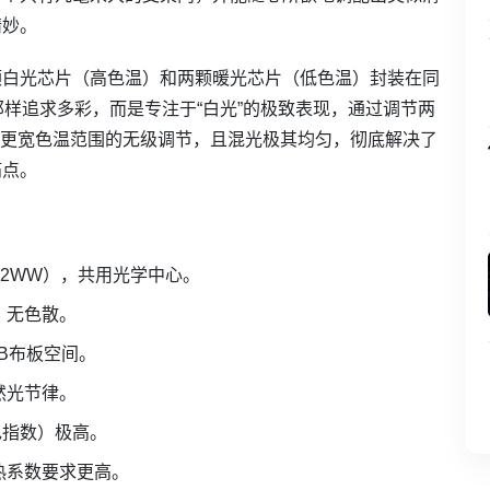
精妙。
颗白光芯片（高色温）和两颗暖光芯片（低色温）封装在同
那样追求多彩，而是专注于“白光”的极致表现，通过调节两
K甚至更宽色温范围的无级调节，且混光极其均匀，彻底解决了
痛点。
+2WW），共用光学中心。
，无色散。
B布板空间。
然光节律。
色指数）极高。
热系数要求更高。