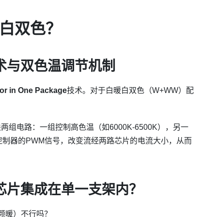
白双色？
术与双色温调节机制
lor in One Package
技术。对于白暖白双色（W+WW）配
电路：一组控制高色温（如6000K-6500K），另一
外部控制器的PWM信号，改变流经两路芯片的电流大小，从而
芯片集成在单一支架内？
颗暖）不行吗？