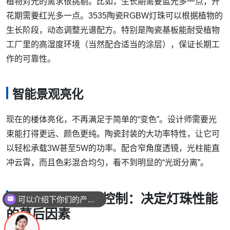
植物对光的需求很挑剔。比如，生长期需要蓝光多一点，开
花期需要红光多一点。3535陶瓷RGBW灯珠可以根据植物的
生长阶段，动态调整光谱配方。特别是陶瓷基板能耐受植物
工厂里的高湿度环境（当然配合适当的涂层），保证长期工
作的可靠性。
智能景观亮化
现在的楼体亮化，不再满足于简单的“变色”。设计师需要光
束能打得更远、颜色更纯。陶瓷封装的大功率特性，让它可
以轻松承载3W甚至5W的功率。配合窄角度透镜，光柱能直
冲云霄，而且色彩混合均匀，看不到明显的“光斑分离”。
可以介绍下你们的产品么
封装工艺与质量控制：决定灯珠性能
你们是怎么收费的呢
的幕后因素