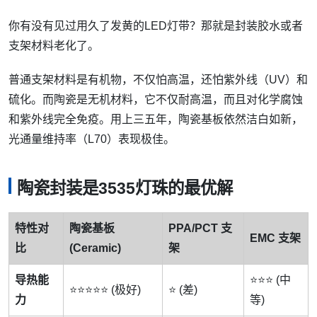
你有没有见过用久了发黄的LED灯带？那就是封装胶水或者
支架材料老化了。
普通支架材料是有机物，不仅怕高温，还怕紫外线（UV）和
硫化。而陶瓷是无机材料，它不仅耐高温，而且对化学腐蚀
和紫外线完全免疫。用上三五年，陶瓷基板依然洁白如新，
光通量维持率（L70）表现极佳。
陶瓷封装是3535灯珠的最优解
特性对
陶瓷基板
PPA/PCT 支
EMC 支架
比
(Ceramic)
架
导热能
⭐⭐⭐ (中
⭐⭐⭐⭐⭐ (极好)
⭐ (差)
力
等)