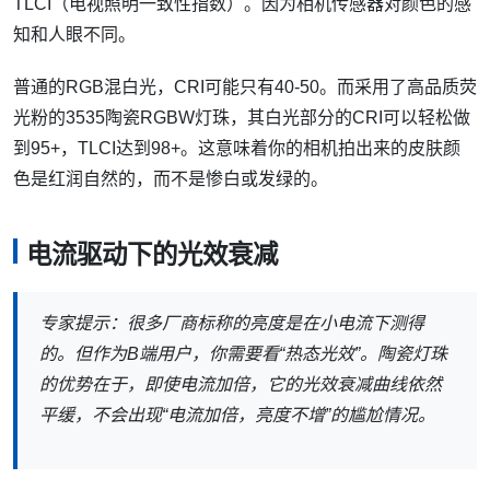
TLCI（电视照明一致性指数）。因为相机传感器对颜色的感
知和人眼不同。
普通的RGB混白光，CRI可能只有40-50。而采用了高品质荧
光粉的3535陶瓷RGBW灯珠，其白光部分的CRI可以轻松做
到95+，TLCI达到98+。这意味着你的相机拍出来的皮肤颜
色是红润自然的，而不是惨白或发绿的。
电流驱动下的光效衰减
专家提示：很多厂商标称的亮度是在小电流下测得
的。但作为B端用户，你需要看“热态光效”。陶瓷灯珠
的优势在于，即使电流加倍，它的光效衰减曲线依然
平缓，不会出现“电流加倍，亮度不增”的尴尬情况。