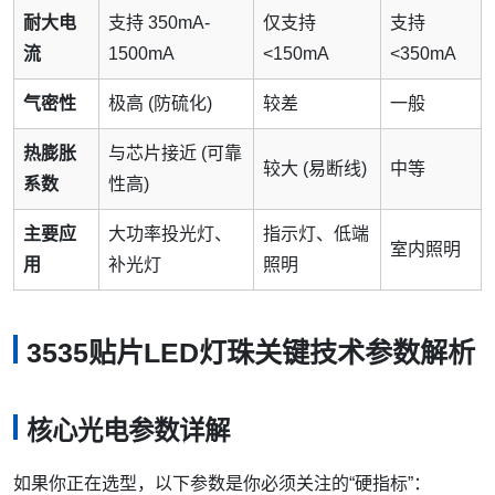
耐大电
支持 350mA-
仅支持
支持
流
1500mA
<150mA
<350mA
气密性
极高 (防硫化)
较差
一般
热膨胀
与芯片接近 (可靠
较大 (易断线)
中等
系数
性高)
主要应
大功率投光灯、
指示灯、低端
室内照明
用
补光灯
照明
3535贴片LED灯珠关键技术参数解析
核心光电参数详解
如果你正在选型，以下参数是你必须关注的“硬指标”：