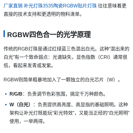
厂家直销 补光灯珠3535陶瓷RGBW贴片灯珠
往往意味着更
直接的技术支持和更透明的物料清单。
RGBW四色合一的光学原理
传统的RGB灯珠是通过红绿蓝三色混出白光。这种“混出来的
白光”有一个致命弱点：光谱缺失，显色指数（CRI）通常很
低，看起来发青或发紫。
RGBW则简单粗暴地加入了一颗独立的白光芯片（W）。
R/G/B
：负责调节色彩氛围，搞定千万种颜色。
W（白光）
：负责提供高亮度、高显指的基础照明。这种
架构让补光灯既能玩“彩光特效”，又能当正经的“白光照明”
使用，一举两得。