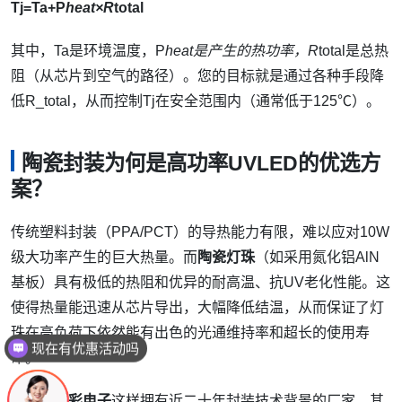
Tj=Ta+P
heat×R
total
其中，Ta是环境温度，P
heat是产生的热功率，R
total是总热
阻（从芯片到空气的路径）。您的目标就是通过各种手段降
低R_total，从而控制Tj在安全范围内（通常低于125℃）。
陶瓷封装为何是高功率UVLED的优选方
案？
传统塑料封装（PPA/PCT）的导热能力有限，难以应对10W
级大功率产生的巨大热量。而
陶瓷灯珠
（如采用氮化铝AlN
基板）具有极低的热阻和优异的耐高温、抗UV老化性能。这
使得热量能迅速从芯片导出，大幅降低结温，从而保证了灯
珠在高负荷下依然能有出色的光通维持率和超长的使用寿
现在有优惠活动吗
命。
选择像
恒彩电子
这样拥有近二十年封装技术背景的厂家，其