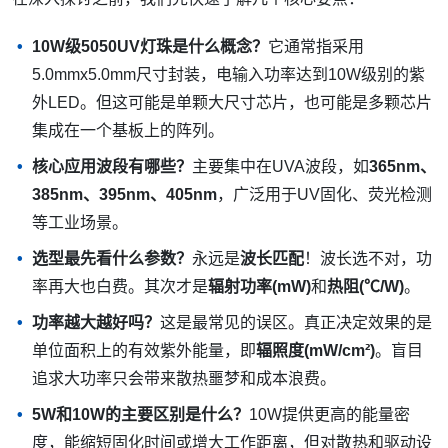
10W级5050UV灯珠是什么概念？
它通常指采用
5.0mmx5.0mm尺寸封装，电输入功率达到10W级别的紫
外LED。但这可能是单颗大尺寸芯片，也可能是多颗芯片
集成在一个基板上的阵列。
核心应用波段有哪些？
主要集中在UVA波段，如
365nm、
385nm、395nm、405nm
，广泛用于UV固化、荧光检测
等工业场景。
选型最先看什么参数？
永远是
波长匹配
！波长选不对，功
率再大也白费。其次才是
辐射功率(mW)
和
热阻(℃/W)
。
功率越大越好吗？
这是最常见的误区。真正决定效果的是
单位面积上的有效紫外能量，即
辐照度(mW/cm²)
。盲目
追求大功率只会带来散热噩梦和成本浪费。
5W和10W的主要区别是什么？
10W提供更高的能量密
度，能缩短固化时间或增大工作距离，但对散热和驱动设