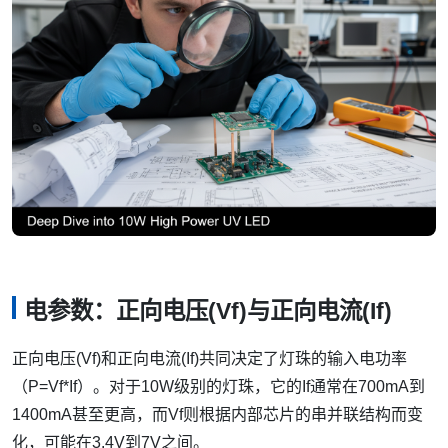
电参数：正向电压(Vf)与正向电流(If)
正向电压(Vf)和正向电流(If)共同决定了灯珠的输入电功率
（P=Vf*If）。对于10W级别的灯珠，它的If通常在700mA到
1400mA甚至更高，而Vf则根据内部芯片的串并联结构而变
化，可能在3.4V到7V之间。