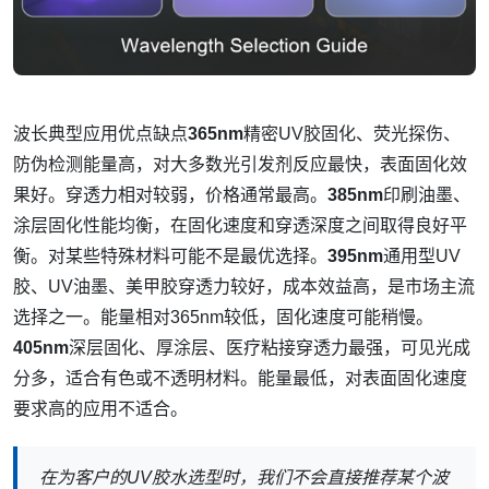
波长
典型应用
优点
缺点
365nm
精密UV胶固化、荧光探伤、
防伪检测
能量高，对大多数光引发剂反应最快，表面固化效
果好。
穿透力相对较弱，价格通常最高。
385nm
印刷油墨、
涂层固化
性能均衡，在固化速度和穿透深度之间取得良好平
衡。
对某些特殊材料可能不是最优选择。
395nm
通用型UV
胶、UV油墨、美甲胶
穿透力较好，成本效益高，是市场主流
选择之一。
能量相对365nm较低，固化速度可能稍慢。
405nm
深层固化、厚涂层、医疗粘接
穿透力最强，可见光成
分多，适合有色或不透明材料。
能量最低，对表面固化速度
要求高的应用不适合。
在为客户的UV胶水选型时，我们不会直接推荐某个波