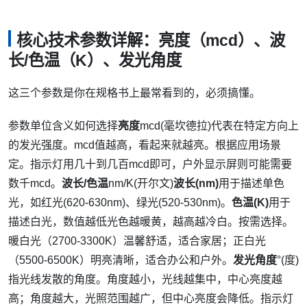
核心技术参数详解：亮度（mcd）、波
长/色温（K）、发光角度
这三个参数是你在规格书上最常看到的，必须搞懂。
参数
单位
含义
如何选择
亮度
mcd(毫坎德拉)
代表在特定方向上
的发光强度。mcd值越高，看起来就越亮。
根据应用场景
定。指示灯用几十到几百mcd即可，户外显示屏则可能需要
数千mcd。
波长/色温
nm/K(开尔文)
波长(nm)
用于描述单色
光，如红光(620-630nm)、绿光(520-530nm)。
色温(K)
用于
描述白光，数值越低光色越暖黄，越高越冷白。
按需选择。
暖白光（2700-3300K）温馨舒适，适合家居；正白光
（5500-6500K）明亮清晰，适合办公和户外。
发光角度
°(度)
指光线发散的角度。角度越小，光线越集中，中心亮度越
高；角度越大，光照范围越广，但中心亮度会降低。
指示灯