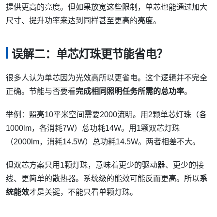
提供更高的亮度。但如果放宽这些限制，单芯也能通过加大
尺寸、提升功率来达到同样甚至更高的亮度。
误解二：单芯灯珠更节能省电？
很多人认为单芯因为光效高所以更省电。这个逻辑并不完全
正确。节能与否要看
完成相同照明任务所需的总功率
。
举例：照亮10平米空间需要2000流明。用2颗单芯灯珠（各
1000lm，各消耗7W）总功耗14W。用1颗双芯灯珠
（2000lm，消耗14.5W）总功耗14.5W。两者相差不大。
但双芯方案只用1颗灯珠，意味着更少的驱动器、更少的接
线、更简单的散热器。系统级的能效可能反而更高。所以
系
统能效
才是关键，不能只看单颗灯珠。