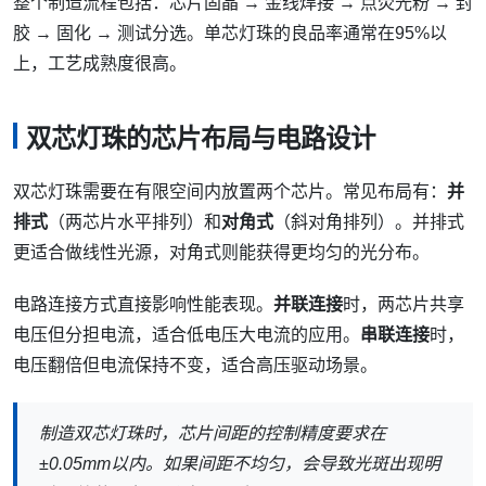
整个制造流程包括：芯片固晶 → 金线焊接 → 点荧光粉 → 封
胶 → 固化 → 测试分选。单芯灯珠的良品率通常在95%以
上，工艺成熟度很高。
双芯灯珠的芯片布局与电路设计
双芯灯珠需要在有限空间内放置两个芯片。常见布局有：
并
排式
（两芯片水平排列）和
对角式
（斜对角排列）。并排式
更适合做线性光源，对角式则能获得更均匀的光分布。
电路连接方式直接影响性能表现。
并联连接
时，两芯片共享
电压但分担电流，适合低电压大电流的应用。
串联连接
时，
电压翻倍但电流保持不变，适合高压驱动场景。
制造双芯灯珠时，芯片间距的控制精度要求在
±0.05mm以内。如果间距不均匀，会导致光斑出现明