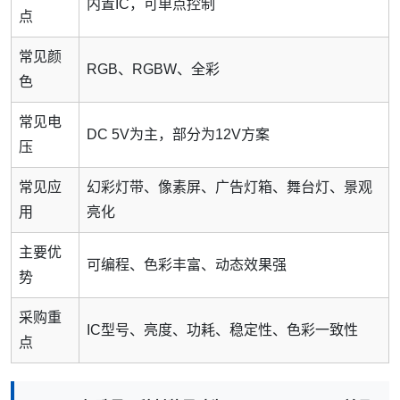
内置IC，可单点控制
点
常见颜
RGB、RGBW、全彩
色
常见电
DC 5V为主，部分为12V方案
压
常见应
幻彩灯带、像素屏、广告灯箱、舞台灯、景观
用
亮化
主要优
可编程、色彩丰富、动态效果强
势
采购重
IC型号、亮度、功耗、稳定性、色彩一致性
点