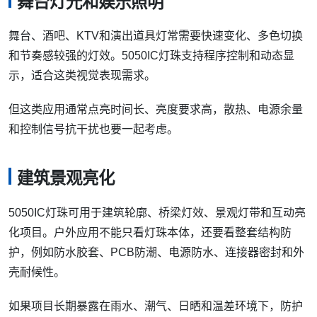
“效果能不能跑起来”，而是长时间点亮后尾端是否变暗、颜
色是否偏差、控制信号是否稳定。
如果一条灯带做得较长，建议提前确认供电方式和补电位
置，避免安装后才发现后段亮度不足或全白时颜色发黄。
广告招牌和像素屏
在广告招牌、发光字边缘、像素屏和创意门头灯效中，
5050IC灯珠可以通过独立控制组成文字、图案和动态画面。
这类场景通常对批次一致性和维护便利性要求较高。如果同
一块屏或同一批招牌使用的灯珠颜色差异明显，最终画面会
比较容易被看出来。
舞台灯光和娱乐照明