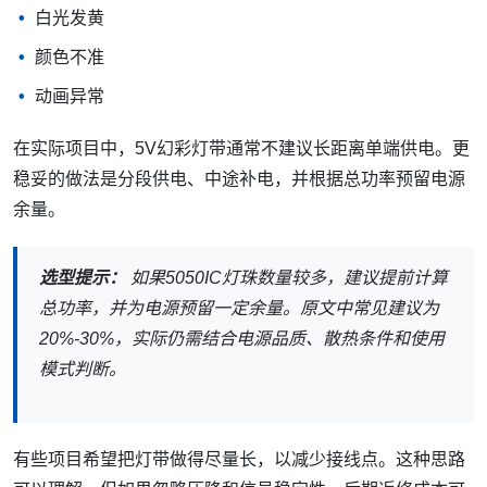
批量一致性控制。能够提供参数确认、打样配合和量产沟通
的厂家，通常更利于项目推进。恒彩电子这类LED封装厂
家，可根据项目需求提供5050封装、RGB/RGBW及部分定
制光源方案支持。
5050IC灯珠灯带可以做多长？
5050IC灯珠灯带能做多长，取决于电压、灯珠数量、单颗功
耗、线路宽度、电源功率和补电方式。
很多5050IC灯珠灯带采用5V方案。5V的优势是控制成熟、
应用广，但在长距离使用时更容易出现压降。压降明显时，
后段灯珠可能出现：
亮度变暗
白光发黄