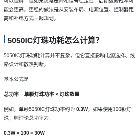
颜色不准
动画异常
在实际项目中，5V幻彩灯带通常不建议长距离单端供电。更
稳妥的做法是分段供电、中途补电，并根据总功率预留电源
余量。
选型提示：
如果5050IC灯珠数量较多，建议提前计算
总功率，并为电源预留一定余量。原文中常见建议为
20%-30%，实际仍需结合电源品质、散热条件和使用
模式判断。
有些项目希望把灯带做得尽量长，以减少接线点。这种思路
可以理解，但如果忽略压降和信号稳定性，后期返修成本可