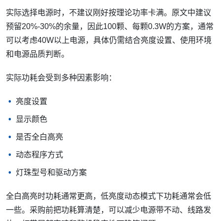
能会更高。更稳的做法是从安装布局、电源位置、控制器距
离和补电方式一起规划。
5050IC灯珠功耗怎么计算？
5050IC灯珠功耗计算并不复杂，但它直接影响电源选择、线
路设计和散热判断。
基本公式是：
总功率 = 单颗灯珠功率 × 灯珠数量
例如，单颗5050IC灯珠功率约为
0.3W
，如果使用100颗灯
珠，则理论总功率为：
0.3W × 100 = 30W