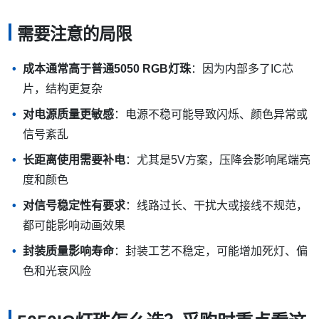
主要优点
支持单颗控制
：每颗灯珠可独立显示颜色和亮度，适合复
杂动画效果
颜色变化丰富
：RGB混光可以实现多种彩光效果，
RGBW方案还能兼顾白光
适合智能控制
：可接入程序控制、音乐互动和智能照明系
统
产品形态灵活
：可用于灯带、模组、像素点、发光板和显
示单元
动态效果明显
：适合商业展示、舞台娱乐和氛围照明
方案延展性较好
：控制器、驱动板和成品灯带方案较多，
便于开发