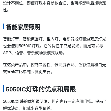
舞台、酒吧、KTV和演出道具灯常需要快速变化、多色切换
和节奏感较强的灯效。5050IC灯珠支持程序控制和动态显
示，适合这类视觉表现需求。
但这类应用通常点亮时间长、亮度要求高，散热、电源余量
和控制信号抗干扰也要一起考虑。
建筑景观亮化
5050IC灯珠可用于建筑轮廓、桥梁灯效、景观灯带和互动亮
化项目。户外应用不能只看灯珠本体，还要看整套结构防
护，例如防水胶套、PCB防潮、电源防水、连接器密封和外
壳耐候性。
如果项目长期暴露在雨水、潮气、日晒和温差环境下，防护
设计不到位，即使灯珠本身参数合适，也可能影响后期稳定