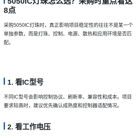
需要注意的局限
成本通常高于普通5050 RGB灯珠
：因为内部多了IC芯
片，结构更复杂
对电源质量更敏感
：电源不稳可能导致闪烁、颜色异常或
信号紊乱
长距离使用需要补电
：尤其是5V方案，压降会影响尾端亮
度和颜色
对信号稳定性有要求
：线路过长、干扰大或接线不规范，
都可能影响动画效果
封装质量影响寿命
：封装工艺不稳定，可能增加死灯、偏
色和光衰风险
5050IC灯珠怎么选？采购时重点看这