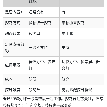
灯珠
是否内置IC
通常没有
有
控制方式
多颗统一控制
单颗独立控制
动态效果
较简单
更丰富
是否支持幻
一般不支持
支持
彩
普通灯带、装饰
幻彩灯带、像素屏、舞
应用场景
灯
台灯
成本
较低
较高
控制难度
较简单
需要匹配控制协议
普通5050灯珠一般是整段一起工作。控制器让它变红，通常
整段都变红；让它变蓝，整段也一起变蓝。