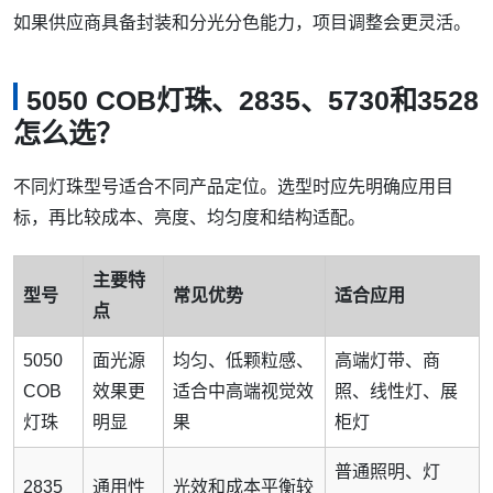
如果供应商具备封装和分光分色能力，项目调整会更灵活。
5050 COB灯珠、2835、5730和3528
怎么选？
不同灯珠型号适合不同产品定位。选型时应先明确应用目
标，再比较成本、亮度、均匀度和结构适配。
主要特
型号
常见优势
适合应用
点
5050
面光源
均匀、低颗粒感、
高端灯带、商
COB
效果更
适合中高端视觉效
照、线性灯、展
灯珠
明显
果
柜灯
普通照明、灯
2835
通用性
光效和成本平衡较