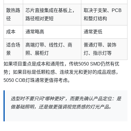
散热路
芯片直接集成在基板上，
取决于支架、PCB
径
路径相对更短
和整灯结构
成本
通常略高
通常更低
适合场
高端灯带、线性灯、商
普通灯带、装饰
景
照、展柜灯
灯、指示灯等
如果项目重点是成本和通用性，传统5050 SMD仍然有优
势；如果目标是低颗粒感、连续发光和更好的成品观感，
5050 COB灯珠通常更值得考虑。
选型时不要只问“哪种更好”，而要先确认产品定位：是
做基础照明，还是做更强调视觉质感的灯光产品。