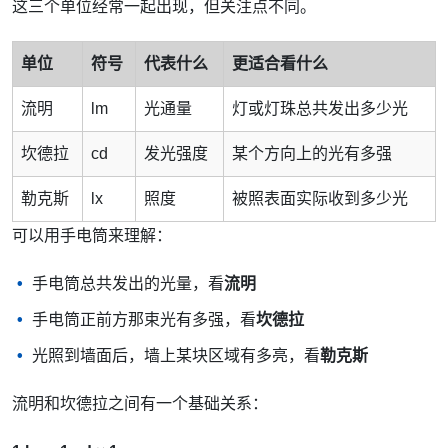
这三个单位经常一起出现，但关注点不同。
单位
符号
代表什么
更适合看什么
流明
lm
光通量
灯或灯珠总共发出多少光
坎德拉
cd
发光强度
某个方向上的光有多强
勒克斯
lx
照度
被照表面实际收到多少光
可以用手电筒来理解：
手电筒总共发出的光量，看
流明
手电筒正前方那束光有多强，看
坎德拉
光照到墙面后，墙上某块区域有多亮，看
勒克斯
流明和坎德拉之间有一个基础关系：