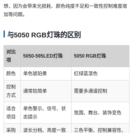
想，因为会带来光损耗、颜色纯度不足和一致性控制难度增
加等问题。
与5050 RGB灯珠的区别
对比
5050-595LED灯珠
5050 RGB灯珠
项
颜色
单色琥珀黄
红绿蓝混色
控制
通常较简单
需要多通道控制
方式
适合
单色警示、信号、状
氛围、舞台、装饰变色
项目
态提示
采购
波长分档、亮度一致
三色平衡、控制兼容性、