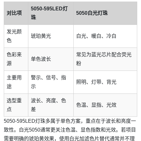
5050-595LED灯
对比项
5050白光灯珠
珠
发光颜
琥珀黄光
白光、暖白、冷白
色
色彩来
常见为蓝光芯片配合荧光
单色波长
源
粉
主要用
警示、信号、指
照明、灯带、背光
途
示
选型重
波长、亮度、色
色温、显指、光效
点
差
5050-595LED灯珠多属于单色方案，重点在于波长和亮度一
致性。白光5050通常更关注色温、显色指数和光效。若项目
需要明确的琥珀黄效果，使用白光加滤色片替代通常并不理