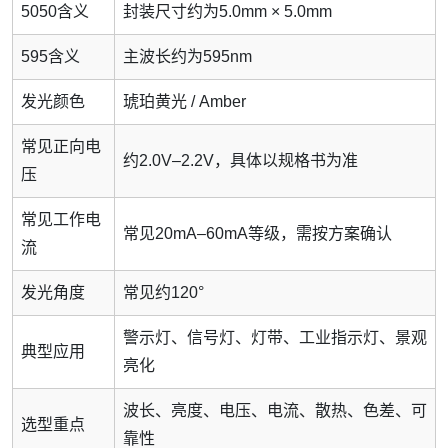
5050含义
封装尺寸约为5.0mm × 5.0mm
595含义
主波长约为595nm
发光颜色
琥珀黄光 / Amber
常见正向电
约2.0V–2.2V，具体以规格书为准
压
常见工作电
常见20mA–60mA等级，需按方案确认
流
发光角度
常见约120°
警示灯、信号灯、灯带、工业指示灯、景观
典型应用
亮化
波长、亮度、电压、电流、散热、色差、可
选型重点
靠性