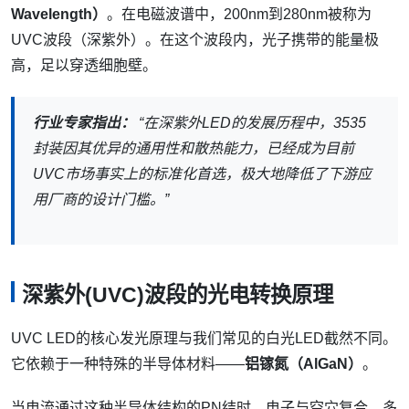
Wavelength）
。在电磁波谱中，200nm到280nm被称为
UVC波段（深紫外）。在这个波段内，光子携带的能量极
高，足以穿透细胞壁。
行业专家指出：
“在深紫外LED的发展历程中，3535
封装因其优异的通用性和散热能力，已经成为目前
UVC市场事实上的标准化首选，极大地降低了下游应
用厂商的设计门槛。”
深紫外(UVC)波段的光电转换原理
UVC LED的核心发光原理与我们常见的白光LED截然不同。
它依赖于一种特殊的半导体材料——
铝镓氮（AlGaN）
。
当电流通过这种半导体结构的PN结时，电子与空穴复合，多