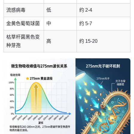
流感病毒
低
约 2-4
金黄色葡萄球菌
中
约 5-7
枯草杆菌黑色变
高
约 15-20
种芽孢