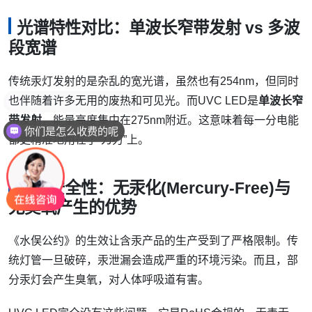
光谱特性对比：单波长窄带发射 vs 多波
段宽谱
传统汞灯发射的是杂乱的宽光谱，虽然也有254nm，但同时
也伴随着许多无用的废热和可见光。而UVC LED是
单波长窄
带发射
，能量高度集中在275nm附近。这意味着每一分电能
你们是怎么收费的呢
都更精准地用在了“刀刃”上。
环境安全性：无汞化(Mercury-Free)与
无臭氧产生的优势
《水俣公约》的生效让含汞产品的生产受到了严格限制。传
统灯管一旦破碎，汞泄漏会造成严重的环境污染。而且，部
分汞灯会产生臭氧，对人体呼吸道有害。