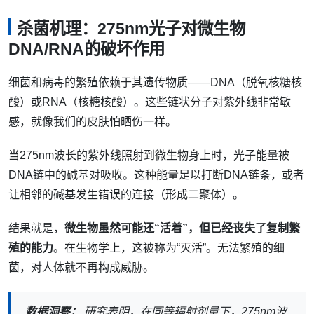
杀菌机理：275nm光子对微生物
DNA/RNA的破坏作用
细菌和病毒的繁殖依赖于其遗传物质——DNA（脱氧核糖核
酸）或RNA（核糖核酸）。这些链状分子对紫外线非常敏
感，就像我们的皮肤怕晒伤一样。
当275nm波长的紫外线照射到微生物身上时，光子能量被
DNA链中的碱基对吸收。这种能量足以打断DNA链条，或者
让相邻的碱基发生错误的连接（形成二聚体）。
结果就是，
微生物虽然可能还“活着”，但已经丧失了复制繁
殖的能力
。在生物学上，这被称为“灭活”。无法繁殖的细
菌，对人体就不再构成威胁。
数据洞察：
研究表明，在同等辐射剂量下，275nm波