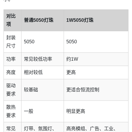
对比
普通5050灯珠
1W5050灯珠
项
封装
5050
5050
尺寸
功率
常见较低功率
约1W
亮度
相对较低
更高
驱动
较基础
更适合恒流控制
要求
散热
一般
明显更高
要求
常见
灯带、氛围灯、
高亮模组、广告、工业、