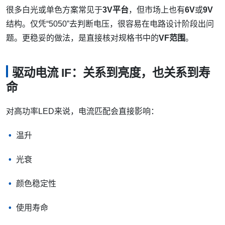
很多白光或单色方案常见于
3V平台
，但市场上也有
6V
或
9V
结构。仅凭“5050”去判断电压，很容易在电路设计阶段出问
题。更稳妥的做法，是直接核对规格书中的
VF范围
。
驱动电流 IF：关系到亮度，也关系到寿
命
对高功率LED来说，电流匹配会直接影响：
温升
光衰
颜色稳定性
使用寿命