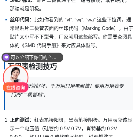
SMD 标记
：贴片二极管通常在一端有横线，或者缺角，
那端就是阴极。
丝印代码
：比如你看到的 "vl", "wj", "wa" 这些下拉词，通
常是贴片二极管表面的丝印代码（Marking Code）。由于
贴片太小写不下型号，厂家就用这些缩写。你需要查阅具
可以介绍下你们的产品么
体的《SMD 代码手册》来对应具体型号。
你们是怎么收费的呢
万用表检测技巧
检测二极管好坏，千万别只用电阻档！要用万用表专
门的“二极管档”。
正向测试
：红表笔接阳极，黑表笔接阴极。万用表应该显
示一个电压值（硅管约 0.5V-0.7V，肖特基约 0.2V-