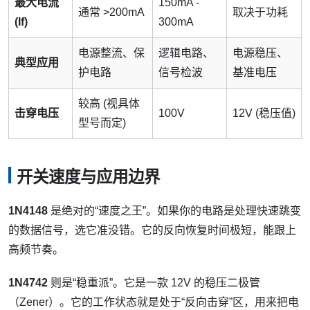
最大电流
150mA -
通常 >200mA
取决于功耗
(If)
300mA
电源整流、保
逻辑电路、
电源稳压、
典型应用
护电路
信号检波
基准电压
较高 (视具体
击穿电压
100V
12V (稳压值)
型号而定)
开关速度与应用边界
1N4148
是绝对的“速度之王”。如果你的电路是处理快速跳变
的数据信号，选它准没错。它的反向恢复时间极短，能跟上
高频节奏。
1N4742
则是“稳重派”。它是一款 12V 的稳压二极管
（Zener）。它的工作状态就是处于“反向击穿”区，用来把电