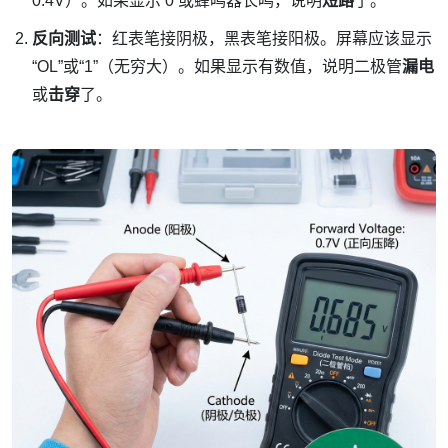
0.4V）。如果显示 0 或蜂鸣器长鸣，说明
短路
了。
反向测试
：红表笔接阴极，黑表笔接阳极。屏幕应该显示
“OL”或“1”（无穷大）。如果显示有数值，说明二极管
漏电
或
击穿
了。