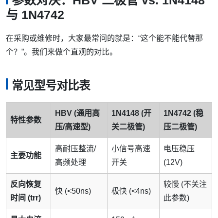
与 1N4742
在采购或维修时，大家最常问的就是：“这个能不能代替那
个？”。我们来做个直观的对比。
常见型号对比表
HBV (通用高
1N4148 (开
1N4742 (稳
特性参数
压/高速型)
关二极管)
压二极管)
高耐压整流/
小信号高速
电压稳压
主要功能
高频处理
开关
(12V)
反向恢复
较慢 (不关注
快 (<50ns)
极快 (<4ns)
时间 (trr)
此参数)