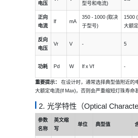
电压
型号和电流)
正向
350 - 1000 (取决
1500 
If
mA
电流
于型号)
大额定
反向
Vr
V
-
5
电压
功耗
Pd
W
If x Vf
-
重要提示：
在设计时，通常选择典型值附近的电
大额定电流(If Max)，否则会严重缩短灯珠寿
2. 光学特性（Optical Character
参数
英文缩
单位
典型值
名称
写