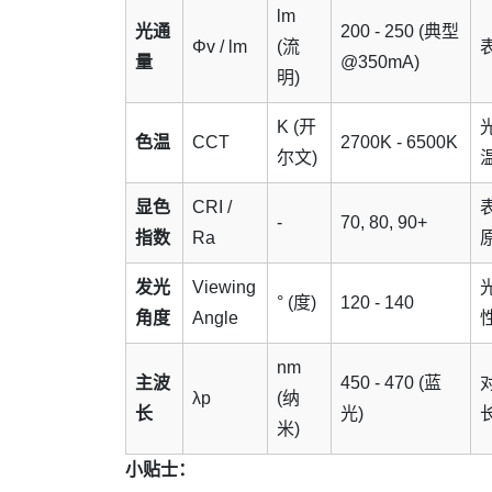
lm
光通
200 - 250 (典型
Φv / lm
(流
量
@350mA)
明)
K (开
色温
CCT
2700K - 6500K
尔文)
显色
CRI /
-
70, 80, 90+
指数
Ra
发光
Viewing
° (度)
120 - 140
角度
Angle
nm
主波
450 - 470 (蓝
λp
(纳
长
光)
米)
小贴士：