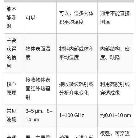
能不
可以，但多为体
通常不能直接
能测
可以
积平均温度
测温
温
主要
获得
物体表面温
材料内部或体积
内部结构、密
的信
度
平均温度
度、缺陷
息
接收物体表
核心
接收微波辐射或
利用高能射线
面红外热辐
原理
分析介电变化
穿透成像
射
常见
3–5 μm、8–
1–100 GHz
约0.01–10 nm
波段
14 μm
很强，可穿透
穿透
弱，主要看
较强，可进入部