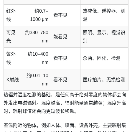
红外
约0.7–
热成像、遥控器、测
看不见
线
1000 μm
温
可见
约380–780
照明、显示、视觉识
能看见
光
nm
别
紫外
约10–400
看不见
杀菌、固化、检测
线
nm
约0.01–10
X射线
看不见
医疗拍片、无损检测
nm
热辐射温度检测的基础，是任何高于绝对零度的物体都会向
外发出电磁辐射。温度越高，辐射能量通常越强；温度升高
时，辐射峰值还会向更短波长移动。
室温附近的物体，例如人体、墙面、设备外壳，主要辐射集