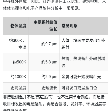
中在红外区域。因此，红外测温在工业现场、建筑检测、人
体体表筛查和电子产品散热分析中非常常见。
主要辐射峰值
物体温度
常见现象
波长
约300K，
人体、墙面主要发出红外
约9.7 μm
室温
辐射
热锅、热设备红外辐射增
约500K
约5.8 μm
强
约1000K
约2.9 μm
金属可能开始发暗红光
更高温度
更短波长
可能发白或呈蓝白色
非接触测温并不是“感应热气”，也不是简单看颜色，而是接
收目标发出的电磁辐射，再结合波段、发射率、环境温度等
参数换算温度。