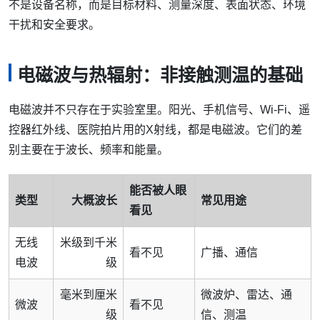
不是设备名称，而是目标材料、测量深度、表面状态、环境
干扰和安全要求。
电磁波与热辐射：非接触测温的基础
电磁波并不只存在于实验室里。阳光、手机信号、Wi‑Fi、遥
控器红外线、医院拍片用的X射线，都是电磁波。它们的差
别主要在于波长、频率和能量。
能否被人眼
类型
大概波长
常见用途
看见
无线
米级到千米
看不见
广播、通信
电波
级
毫米到厘米
微波炉、雷达、通
微波
看不见
级
信、测温