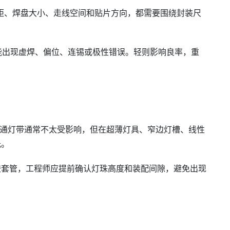
间距、焊盘大小、走线空间和贴片方向，都需要围绕封装尺
能出现虚焊、偏位、连锡或极性错误。轻则影响良率，重
mm。普通灯带通常不太受影响，但在超薄灯具、窄边灯槽、线性
光。
胶套管，工程师应提前确认灯珠高度和装配间隙，避免出现