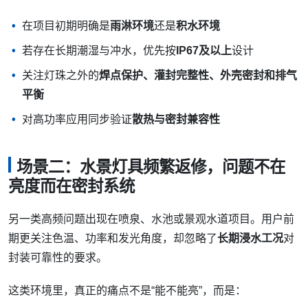
在项目初期明确是
雨淋环境
还是
积水环境
若存在长期潮湿与冲水，优先按
IP67及以上
设计
关注灯珠之外的
焊点保护、灌封完整性、外壳密封和排气
平衡
对高功率应用同步验证
散热与密封兼容性
场景二：水景灯具频繁返修，问题不在
亮度而在密封系统
另一类高频问题出现在喷泉、水池或景观水道项目。用户前
期更关注色温、功率和发光角度，却忽略了
长期浸水工况
对
封装可靠性的要求。
这类环境里，真正的痛点不是“能不能亮”，而是：