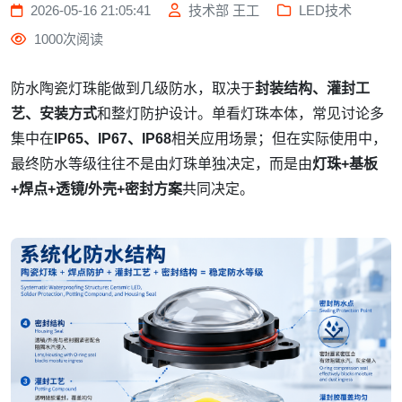
2026-05-16 21:05:41
技术部 王工
LED技术
1000次阅读
防水陶瓷灯珠能做到几级防水，取决于
封装结构、灌封工
艺、安装方式
和整灯防护设计。单看灯珠本体，常见讨论多
集中在
IP65、IP67、IP68
相关应用场景；但在实际使用中，
最终防水等级往往不是由灯珠单独决定，而是由
灯珠+基板
+焊点+透镜/外壳+密封方案
共同决定。