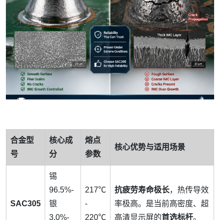
合金型
核心成
熔点
核心优势与适用场景
号
分
参数
锡
96.5%-
217℃
抗疲劳寿命极长
，热传导效
SAC305
银
-
率极高。是当前高密度、超
3.0%-
220℃
高清显示屏的
首选标杆
。