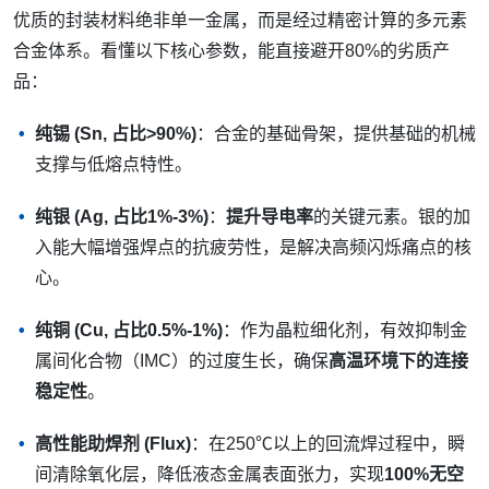
优质的封装材料绝非单一金属，而是经过精密计算的多元素
合金体系。看懂以下核心参数，能直接避开80%的劣质产
品：
纯锡 (Sn, 占比>90%)
：合金的基础骨架，提供基础的机械
支撑与低熔点特性。
纯银 (Ag, 占比1%-3%)
：
提升导电率
的关键元素。银的加
入能大幅增强焊点的抗疲劳性，是解决高频闪烁痛点的核
心。
纯铜 (Cu, 占比0.5%-1%)
：作为晶粒细化剂，有效抑制金
属间化合物（IMC）的过度生长，确保
高温环境下的连接
稳定性
。
高性能助焊剂 (Flux)
：在250℃以上的回流焊过程中，瞬
间清除氧化层，降低液态金属表面张力，实现
100%无空