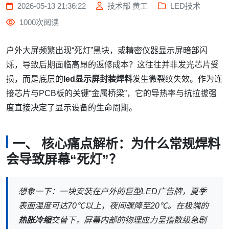
2026-05-13 21:36:22
技术部 黄工
LED技术
1000次阅读
户外大屏频繁出现“死灯”黑块，或精密仪器显示屏暗部闪
烁，导致后期面临高昂的返修成本？这往往并非发光芯片受
损，而是底层的
led显示屏封装焊料
发生微裂纹失效。作为连
接芯片与PCB板的关键“金属桥梁”，它的导热率与抗拉拔强
度直接决定了显示设备的生命周期。
一、 核心痛点解析：为什么常规焊料
会导致屏幕“死灯”？
想象一下：一块安装在户外的巨型LED广告牌，夏季
表面温度可达70℃以上，夜间骤降至20℃。在极端的
热胀冷缩
交替下，屏幕内部的物理应力呈指数级急剧