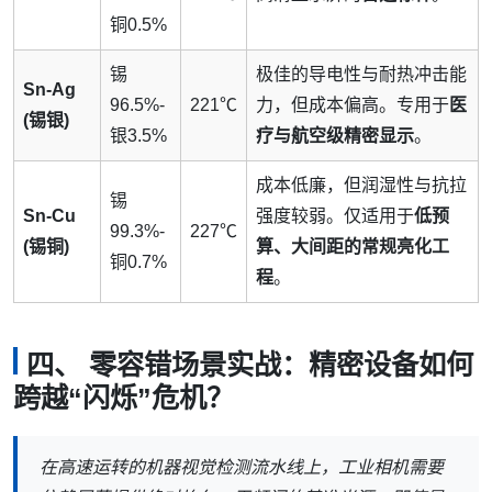
铜0.5%
锡
极佳的导电性与耐热冲击能
Sn-Ag
96.5%-
221℃
力，但成本偏高。专用于
医
(锡银)
银3.5%
疗与航空级精密显示
。
成本低廉，但润湿性与抗拉
锡
Sn-Cu
强度较弱。仅适用于
低预
99.3%-
227℃
(锡铜)
算、大间距的常规亮化工
铜0.7%
程
。
四、 零容错场景实战：精密设备如何
跨越“闪烁”危机？
在高速运转的机器视觉检测流水线上，工业相机需要