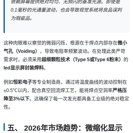
依赖屏幕提供绝对均匀、无频闪的基准光源。即使是
0.1毫秒的光通量波动，也会导致视觉系统将良品误判
为瑕疵品。
这种肉眼难以察觉的微弱闪烁，根源在于焊点内部存在
微小
气孔（Voiding）
，导致电阻率频繁波动。在处理此类严苛
需求时，必须采用
超细颗粒技术（Type 5或Type 6粉末）
的
led显示屏封装焊料
。
例如
恒彩电子
等专业制造商，通过将温度曲线的波动控制在
±0.5℃以内，配合真空回流焊工艺，能将焊点空洞率
严格压
降至3%以下
。这确保了每一次发光都具备工业级的绝对稳定
性。
五、 2026年市场趋势：微缩化显示