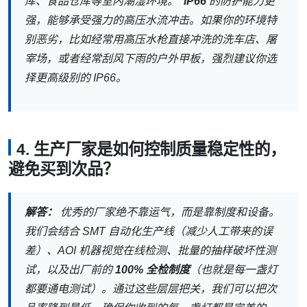
库、食品仓库等室内潮湿环境。
IP66
的防护能力更
强，能够承受强力的高压水流冲击。如果你的环境特
别恶劣，比如经常用高压水枪直接冲洗的洗车店、屠
宰场，或者经常刮风下雨的户外甲板，强烈建议你选
择更高级别的 IP66。
4. 生产厂家是如何控制质量稳定性的，
避免买到次品？
解答：
优秀的厂家绝不靠运气，而是靠制度和设备。
我们会结合 SMT 自动化生产线（减少人工带来的误
差）、AOI 机器视觉在线检测、批量的抽样破坏性测
试，以及出厂前的
100% 全检制度
（也就是每一盏灯
都要通电测试）。通过这些层层把关，我们可以把次