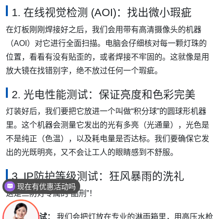
1. 在线视觉检测 (AOI)：找出微小瑕疵
在灯板刚刚焊接好之后，我们会用带有高清摄像头的机器
（AOI）对它进行全面扫描。电脑会仔细核对每一颗灯珠的
位置，看看有没有贴歪的，或者焊接不牢固的。这就像是用
放大镜在找错别字，绝不放过任何一个瑕疵。
2. 光电性能测试：保证亮度和色彩完美
灯装好后，我们要把它放进一个叫做“积分球”的圆球形机器
里。这个机器会测量它发出的光有多亮（光通量），光色是
不是纯正（色温），以及耗电量是否达标。我们要确保它发
出的光既明亮，又不会让工人的眼睛感到不舒服。
3. IP防护等级测试：狂风暴雨的洗礼
可以介绍下你们的产品么
这是三防灯专属的“酷刑”！
防水测试：
我们会把灯放在专业的淋雨箱里，用高压水枪