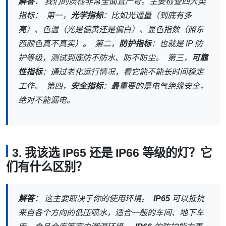
解答：
我们的质检非常全面且严苛。主要检查四大类
指标： 第一，
光学指标
：比如光通量（到底有多
亮）、色温（光是偏黄还是偏白）、显色指数（照东
西颜色真不真实）。 第二，
防护指标
：也就是 IP 防
护等级，测试到底防不防水、防不防尘。 第三，
可靠
性指标
：通过老化运行情况，看它能不能长时间稳定
工作。 第四，
安全指标
：最重要的是电气绝缘安全，
绝对不能漏电。
3. 我该选 IP65 还是 IP66 等级的灯？它
们有什么区别？
解答：
这主要取决于你的使用环境。
IP65
可以抵抗
来自各个方向的低压喷水，适合一般的车间、地下车