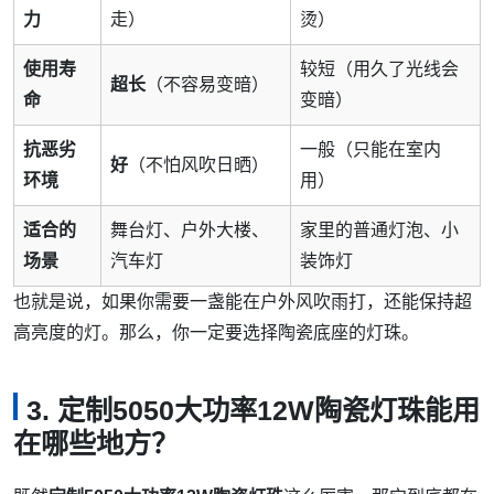
力
走）
烫）
使用寿
较短（用久了光线会
超长
（不容易变暗）
命
变暗）
抗恶劣
一般（只能在室内
好
（不怕风吹日晒）
环境
用）
适合的
舞台灯、户外大楼、
家里的普通灯泡、小
场景
汽车灯
装饰灯
也就是说，如果你需要一盏能在户外风吹雨打，还能保持超
高亮度的灯。那么，你一定要选择陶瓷底座的灯珠。
3. 定制5050大功率12W陶瓷灯珠能用
在哪些地方？