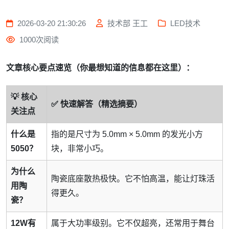
2026-03-20 21:30:26
技术部 王工
LED技术
1000次阅读
文章核心要点速览（你最想知道的信息都在这里）：
💡 核心
✅ 快速解答（精选摘要）
关注点
什么是
指的是尺寸为 5.0mm × 5.0mm 的发光小方
5050？
块，非常小巧。
为什么
陶瓷底座散热极快。它不怕高温，能让灯珠活
用陶
得更久。
瓷？
12W有
属于大功率级别。它不仅超亮，还常用于舞台