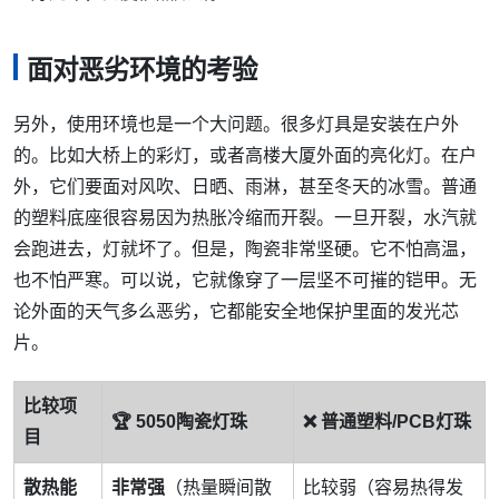
面对恶劣环境的考验
另外，使用环境也是一个大问题。很多灯具是安装在户外
的。比如大桥上的彩灯，或者高楼大厦外面的亮化灯。在户
外，它们要面对风吹、日晒、雨淋，甚至冬天的冰雪。普通
的塑料底座很容易因为热胀冷缩而开裂。一旦开裂，水汽就
会跑进去，灯就坏了。但是，陶瓷非常坚硬。它不怕高温，
也不怕严寒。可以说，它就像穿了一层坚不可摧的铠甲。无
论外面的天气多么恶劣，它都能安全地保护里面的发光芯
片。
比较项
🏆 5050陶瓷灯珠
❌ 普通塑料/PCB灯珠
目
散热能
非常强
（热量瞬间散
比较弱（容易热得发