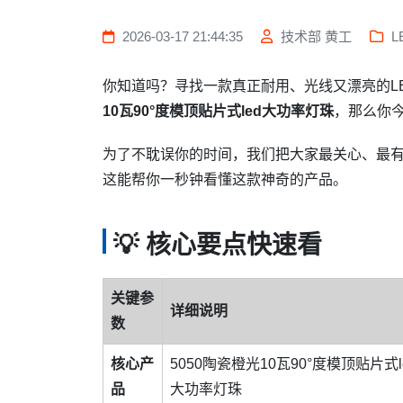
2026-03-17 21:44:35
技术部 黄工
L
你知道吗？寻找一款真正耐用、光线又漂亮的L
10瓦90°度模顶贴片式led大功率灯珠
，那么你
为了不耽误你的时间，我们把大家最关心、最
这能帮你一秒钟看懂这款神奇的产品。
💡 核心要点快速看
关键参
详细说明
数
核心产
5050陶瓷橙光10瓦90°度模顶贴片式l
品
大功率灯珠