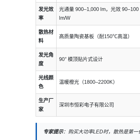
发光效
光通量 900–1,000 lm，光效 90–100
率
lm/W
散热材
高质量陶瓷基板（耐150℃高温）
料
发光角
90° 模顶贴片式设计
度
光线颜
温暖橙光（1800–2200K）
色
生产厂
深圳市恒彩电子有限公司
家
专家提示
：购买大功率LED时，散热是第