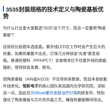
3535封装规格的技术定义与陶瓷基板优
势
为什么行业里大家都选“3535”这个尺寸，而且一定要用“陶瓷
基板”？
这就好比给跑车选底盘。紫外线LED在工作时会产生巨大的
热量，如果热量散不出去，灯珠几分钟就会“光衰”甚至烧
毁。普通的塑料（PPA/PCT）支架根本扛不住紫外线的高能
辐射，很快就会发黄、粉化。
而陶瓷基板（AlN或Al2O3）不仅导热系数高，而且本身耐紫
外线老化。
恒彩电子
的核心团队来自国内光学研究院，深知
这一点，因此在
3535uvb紫外皮肤治疗灯珠
的研发中，特别
强化了陶瓷基板与芯片的共晶工艺，确保热量能瞬间导出。