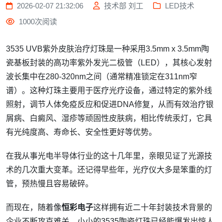
2026-02-07 21:32:06
技术部 刘工
LED技术
1000次阅读
3535 UVB紫外皮肤治疗灯珠是一种采用3.5mm x 3.5mm陶
瓷基板封装的高功率紫外发光二极管（LED），其核心发射
波长集中在280-320nm之间（通常精准锁定在311nm窄
谱）。这种灯珠主要用于医疗光疗设备，通过特定的紫外线
照射，调节人体免疫反应和促进DNA修复，从而有效治疗银
屑病、白癜风、湿疹等顽固性皮肤病，相比传统汞灯，它具
有光纯度高、寿命长、安全性更好等优势。
在我从事光电半导体行业的这十几年里，亲眼见证了光源技
术的几次重大变革。还记得早些年，光疗仪大多是笨重的灯
管，预热慢且容易破碎。
而现在，随着像
恒彩电子
这样拥有近二十年封装技术背景的
企业不断攻克难关，小小的3535陶瓷灯珠已经能爆发出惊人