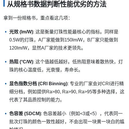
从规格书数据判断性能优劣的方法
拿到一份规格书，重点看这几项：
光效 (lm/W)
: 这是衡量灯珠性能最核心的指标。同样是
0.5W的灯珠，A厂家能做到150lm/W，B厂家只能做到
120lm/W，显然A厂家的技术更领先。
热阻 (°C/W)
: 这个值越低越好。低热阻意味着散热快，灯
珠的核心温度低，光衰慢，寿命长。
显色指数分档 (CRI Binning)
: 专业的厂家会对CRI进行精
细分档，例如提供Ra>80, Ra>90, Ra>95等多种选择，这
代表了其品质控制的能力。
色容差 (SDCM)
: 色容差越小（例如<3或<5），代表同一
批次灯珠的颜色一致性越好，不会出现一块黄一块白的尴