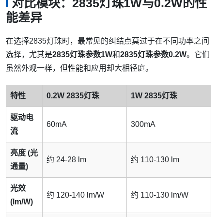
对比模块：2835灯珠1W与0.2W的性
能差异
在选择2835灯珠时，最常见的纠结点莫过于在不同功率之间
选择，尤其是
2835灯珠参数1W
和
2835灯珠参数0.2W
。它们
虽然外观一样，但性能和应用却大相径庭。
特性
0.2W 2835灯珠
1W 2835灯珠
驱动电
60mA
300mA
流
亮度 (光
约 24-28 lm
约 110-130 lm
通量)
光效
约 120-140 lm/W
约 110-130 lm/W
(lm/W)