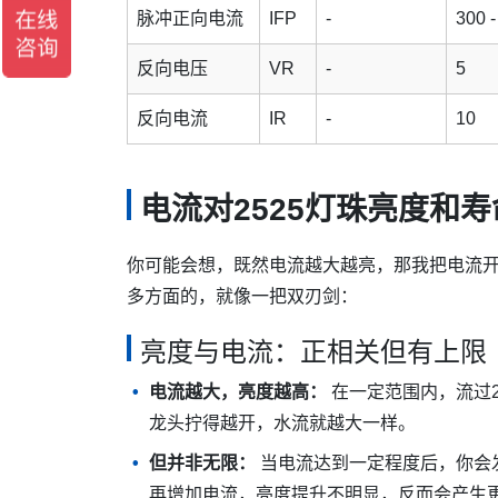
脉冲正向电流
IFP
-
300 -
反向电压
VR
-
5
反向电流
IR
-
10
电流对2525灯珠亮度和
你可能会想，既然电流越大越亮，那我把电流开
多方面的，就像一把双刃剑：
亮度与电流：正相关但有上限
电流越大，亮度越高：
在一定范围内，流过2
龙头拧得越开，水流就越大一样。
但并非无限：
当电流达到一定程度后，你会发
再增加电流，亮度提升不明显，反而会产生