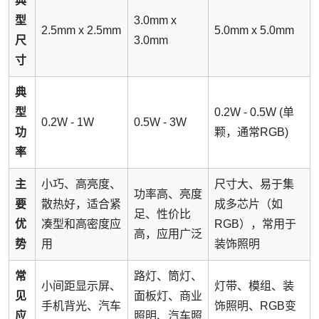
典
型
3.0mm x
2.5mm x 2.5mm
5.0mm x 5.0mm
尺
3.0mm
寸
典
型
0.2W - 0.5W (单
0.2W - 1W
0.5W - 3W
功
颗，通常RGB)
率
主
小巧、高亮度、
尺寸大、易于集
功率高、亮度
要
散热好，适合紧
成多芯片（如
足、性价比
优
凑型和高密度应
RGB），常用于
高，应用广泛
势
用
装饰照明
常
路灯、筒灯、
小间距显示屏、
灯带、模组、装
见
面板灯、商业
手机背光、汽车
饰照明、RGB变
应
照明、汽车照