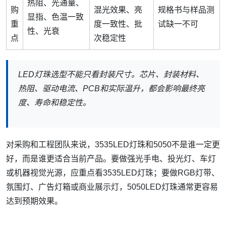
热阻、光通量、
购
混光效果、亮
规格书与样品测
显指、色温一致
重
度一致性、批
试缺一不可
性、光衰
点
次稳定性
LED灯珠选型不能只看封装尺寸。芯片、封装材料、
热阻、驱动电流、PCB和实际温升，都会影响最终亮
度、寿命和稳定性。
对采购和工程团队来说，3535LED灯珠和5050不是谁一定更
好，而是谁更适合当前产品。要做强光手电、投光灯、车灯
或机器视觉光源，应重点看3535LED灯珠；要做RGB灯带、
氛围灯、广告灯箱或商业展示灯，5050LED灯珠通常更容易
达到预期效果。