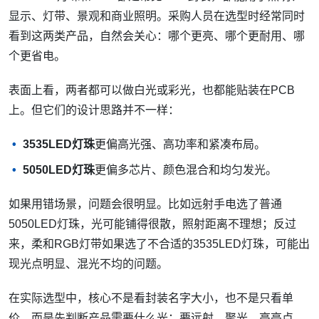
显示、灯带、景观和商业照明。采购人员在选型时经常同时
看到这两类产品，自然会关心：哪个更亮、哪个更耐用、哪
个更省电。
表面上看，两者都可以做白光或彩光，也都能贴装在PCB
上。但它们的设计思路并不一样：
3535LED灯珠
更偏高光强、高功率和紧凑布局。
5050LED灯珠
更偏多芯片、颜色混合和均匀发光。
如果用错场景，问题会很明显。比如远射手电选了普通
5050LED灯珠，光可能铺得很散，照射距离不理想；反过
来，柔和RGB灯带如果选了不合适的3535LED灯珠，可能出
现光点明显、混光不均的问题。
在实际选型中，核心不是看封装名字大小，也不是只看单
价，而是先判断产品需要什么光：要远射、聚光、高亮点，