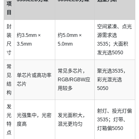
项
目
封
空间紧凑、点光
装
约3.5mm ×
约5.0mm ×
源需求选
尺
3.5mm
5.0mm
3535；大面积
寸
发光选5050
常
常见多芯片，
聚光选3535，
见
单芯片或高功率
RGB/RGBW应
彩光混光选
结
芯片
用较多
5050
构
发
射灯、投光灯偏
光
光强集中，光密
发光面积大，
3535；灯带、
特
度高
混光更均匀
灯箱偏5050
点