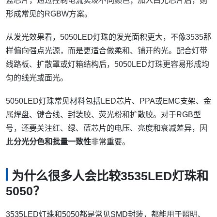
蓝芯片，通过控制电流实现不同颜色；加入白光芯片后，则
形成常见的RGBW方案。
从发光效果看，5050LED灯珠的发光面积更大，不像3535那
样偏向强点光源，而是更适合做柔和、铺开的光。配合灯带
线路板、扩散罩或灯箱结构后，5050LED灯珠更容易形成均
匀的线光或面光。
5050LED灯珠常见材料包括LED芯片、PPA或EMC支架、金
属焊盘、键合线、封装胶、荧光粉和扩散胶。对于RGB型
号，还要关注红、绿、蓝芯片的电压、亮度和衰减差异，因
此
分光分色和批量一致性
非常重要。
为什么很多人会比较3535LED灯珠和
5050？
3535LED灯珠和5050都是常见SMD封装，都能用于照明、