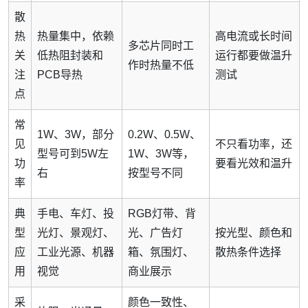
散
热
热量集中，依赖
高电流或长时间
多芯片同时工
关
低热阻封装和
运行都要做温升
作时热量不低
注
PCB导热
测试
点
常
1W、3W，部分
0.2W、0.5W、
见
不只看功率，还
型号可到5W左
1W、3W等，
功
要看光效和温升
右
按型号不同
率
典
手电、车灯、投
RGB灯带、背
型
光灯、景观灯、
光、广告灯
按光型、颜色和
应
工业光源、机器
箱、氛围灯、
散热条件选择
用
视觉
商业展示
采
颜色一致性、