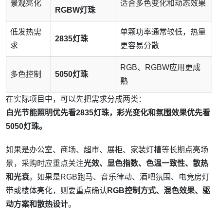
景观亮化
适合多色变化和动态效果
RGBW灯珠
低发热需
单颗功率通常较低，热量
2835灯珠
求
更容易分散
RGB、RGBW应用更成
多色控制
5050灯珠
熟
在实际项目中，可以先把需求分成两类：
白光节能照明优先看2835灯珠，彩光变化和氛围效果优先看
5050灯珠。
如果是办公室、商场、超市、展柜、家装灯槽等长期点亮场
景，采购时应重点关注
光效、显色指数、色温一致性、散热
和光衰
。如果是RGB跑马、音乐律动、酒吧氛围、电竞房灯
带或楼体亮化，则要重点确认
RGB控制方式、混色效果、驱
动方案和散热设计
。