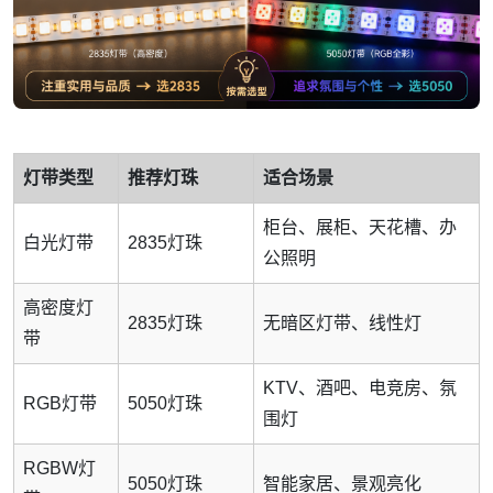
灯带类型
推荐灯珠
适合场景
柜台、展柜、天花槽、办
白光灯带
2835灯珠
公照明
高密度灯
2835灯珠
无暗区灯带、线性灯
带
KTV、酒吧、电竞房、氛
RGB灯带
5050灯珠
围灯
RGBW灯
5050灯珠
智能家居、景观亮化