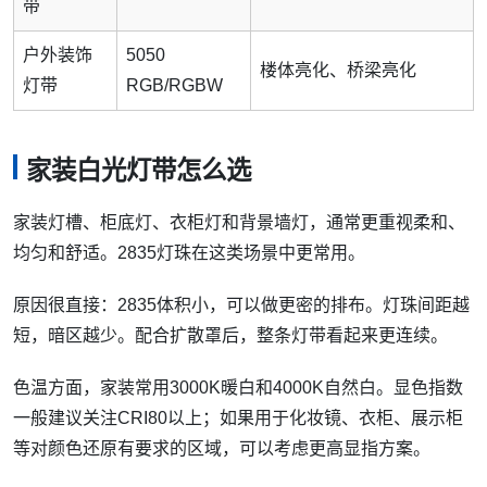
带
户外装饰
5050
楼体亮化、桥梁亮化
灯带
RGB/RGBW
家装白光灯带怎么选
家装灯槽、柜底灯、衣柜灯和背景墙灯，通常更重视柔和、
均匀和舒适。2835灯珠在这类场景中更常用。
原因很直接：2835体积小，可以做更密的排布。灯珠间距越
短，暗区越少。配合扩散罩后，整条灯带看起来更连续。
色温方面，家装常用3000K暖白和4000K自然白。显色指数
一般建议关注CRI80以上；如果用于化妆镜、衣柜、展示柜
等对颜色还原有要求的区域，可以考虑更高显指方案。