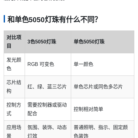
和单色5050灯珠有什么不同？
对比项
3色5050灯珠
单色5050灯珠
目
发光颜
RGB 可变色
单一颜色
色
芯片结
红、绿、蓝三芯片
单色芯片或同色多芯片
构
控制方
需要控制器或驱动
控制相对简单
式
配合
应用场
氛围、装饰、动态
普通照明、指示、固定颜
景
灯效
色装饰