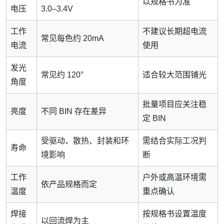
以规格书为准
电压
3.0–3.4V
工作
不建议长期超电流
常见每色约 20mA
电流
使用
发光
常见约 120°
适合较大范围铺光
角度
批量项目应关注稳
亮度
不同 BIN 存在差异
定 BIN
受驱动、散热、封装和环
需结合实际工况判
寿命
境影响
断
工作
户外或高温环境需
依产品规格而定
温度
重点确认
焊接
按规格书设置温度
以回流焊为主