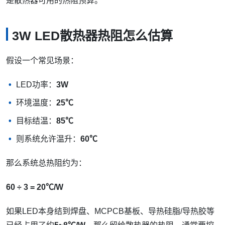
是散热器可用的热阻预算。
3W LED散热器热阻怎么估算
假设一个常见场景：
LED功率：
3W
环境温度：
25℃
目标结温：
85℃
则系统允许温升：
60℃
那么系统总热阻约为：
60 ÷ 3 = 20℃/W
如果LED本身结到焊盘、MCPCB基板、导热硅脂/导热胶等