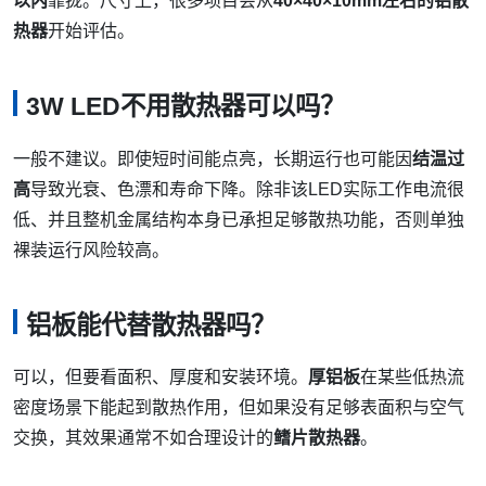
以内
靠拢。尺寸上，很多项目会从
40×40×10mm左右的铝散
热器
开始评估。
3W LED不用散热器可以吗？
一般不建议。即使短时间能点亮，长期运行也可能因
结温过
高
导致光衰、色漂和寿命下降。除非该LED实际工作电流很
低、并且整机金属结构本身已承担足够散热功能，否则单独
裸装运行风险较高。
铝板能代替散热器吗？
可以，但要看面积、厚度和安装环境。
厚铝板
在某些低热流
密度场景下能起到散热作用，但如果没有足够表面积与空气
交换，其效果通常不如合理设计的
鳍片散热器
。