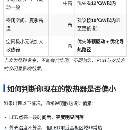
中高
优先看
12℃/W以内
动一般
密闭空间、夏季高
建议按
10℃/W以内
甚
高
温
至更低设计
空间极小无法加大
优先
降额驱动 + 优化导
高
散热器
热路径
上表为经验参考，不能替代实测。不同封装、PCB与安装方
式会明显影响结果。
如何判断你现在的散热器是否偏小
如果出现以下情况，通常说明散热设计偏紧：
LED点亮一段时间后，
亮度明显回落
外壳温度不算高，但LED附近基板区域非常热