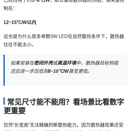
已经占用了约
5~8℃/W
，那么留给散热器的热阻，通常要控
制在：
12~15℃/W以内
这也是为什么很多单颗3W LED在自然散热条件下，散热器
往往不能太小。
如果安装在
密闭外壳
或
高温环境
中，散热器目标热阻
还应进一步压低到
8~10℃/W
甚至更低。
常见尺寸能不能用？看场景比看数字
更重要
仅凭“长宽高”无法精确判断散热能力，因为散热器效果还受