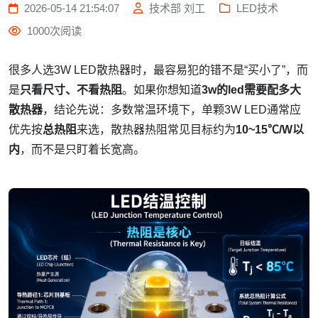
2026-05-14 21:54:07
技术部 刘工
LED技术
1000次阅读
很多人选3W LED散热器时，最容易犯的错不是“买小了”，而
是
只看尺寸、不看热阻
。如果你想知道
3w的led需要配多大
散热器
，结论先说：多数常温环境下，单颗3W LED通常应
优先按
总热阻
来选，散热器热阻常见目标约为
10~15℃/W以
内
，而不是只盯着长宽高。