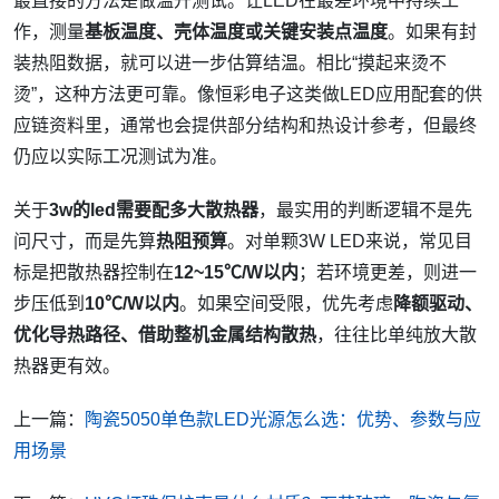
最直接的方法是做温升测试。让LED在最差环境中持续工
作，测量
基板温度、壳体温度或关键安装点温度
。如果有封
装热阻数据，就可以进一步估算结温。相比“摸起来烫不
烫”，这种方法更可靠。像恒彩电子这类做LED应用配套的供
应链资料里，通常也会提供部分结构和热设计参考，但最终
仍应以实际工况测试为准。
关于
3w的led需要配多大散热器
，最实用的判断逻辑不是先
问尺寸，而是先算
热阻预算
。对单颗3W LED来说，常见目
标是把散热器控制在
12~15℃/W以内
；若环境更差，则进一
步压低到
10℃/W以内
。如果空间受限，优先考虑
降额驱动、
优化导热路径、借助整机金属结构散热
，往往比单纯放大散
热器更有效。
上一篇：
陶瓷5050单色款LED光源怎么选：优势、参数与应
用场景