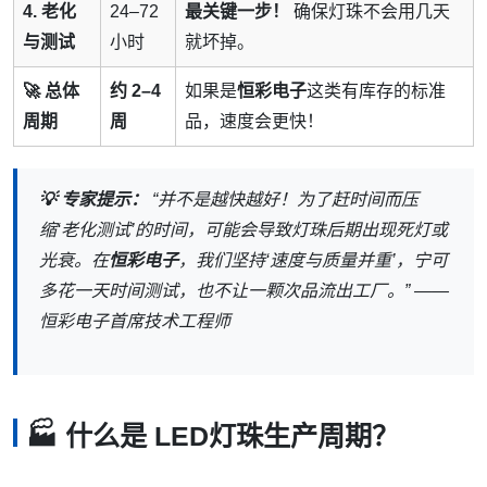
4. 老化
24–72
最关键一步！
确保灯珠不会用几天
与测试
小时
就坏掉。
🚀 总体
约 2–4
如果是
恒彩电子
这类有库存的标准
周期
周
品，速度会更快！
💡 专家提示：
“并不是越快越好！为了赶时间而压
缩‘老化测试’的时间，可能会导致灯珠后期出现死灯或
光衰。在
恒彩电子
，我们坚持‘速度与质量并重’，宁可
多花一天时间测试，也不让一颗次品流出工厂。” ——
恒彩电子首席技术工程师
🏭 什么是 LED灯珠生产周期？