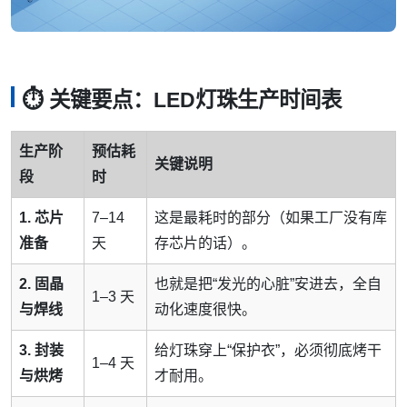
⏱️ 关键要点：LED灯珠生产时间表
生产阶
预估耗
关键说明
段
时
1. 芯片
7–14
这是最耗时的部分（如果工厂没有库
准备
天
存芯片的话）。
2. 固晶
也就是把“发光的心脏”安进去，全自
1–3 天
与焊线
动化速度很快。
3. 封装
给灯珠穿上“保护衣”，必须彻底烤干
1–4 天
与烘烤
才耐用。