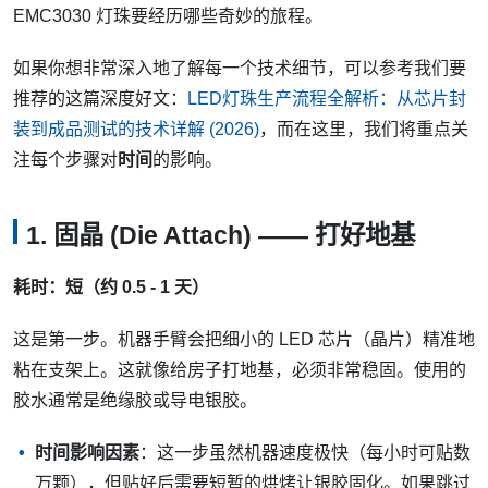
EMC3030 灯珠要经历哪些奇妙的旅程。
如果你想非常深入地了解每一个技术细节，可以参考我们要
推荐的这篇深度好文：
LED灯珠生产流程全解析：从芯片封
装到成品测试的技术详解 (2026)
，而在这里，我们将重点关
注每个步骤对
时间
的影响。
1. 固晶 (Die Attach) —— 打好地基
耗时：短（约 0.5 - 1 天）
这是第一步。机器手臂会把细小的 LED 芯片（晶片）精准地
粘在支架上。这就像给房子打地基，必须非常稳固。使用的
胶水通常是绝缘胶或导电银胶。
时间影响因素
：这一步虽然机器速度极快（每小时可贴数
万颗），但贴好后需要短暂的烘烤让银胶固化。如果跳过