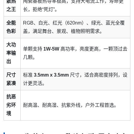
散热
陶瓷基板热导率极高，支持大电流工作，寿命更
之王
长，拒绝“死灯”。
全能
RGB、白光、红光（620nm）、绿光、蓝光全覆
色彩
盖，满足舞台、景观、植物照明需求。
大功
单颗支持
1W-5W
高功率，亮度更高，一颗顶过去
率输
几颗。
出
尺寸
标准
3.5mm x 3.5mm
尺寸，适合高密度排列，设
紧凑
计更灵活。
抗恶
劣环
耐高温、耐高湿、抗紫外线，户外工程首选。
境