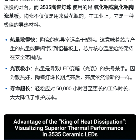
热慢的灶台。而
3535陶瓷灯珠
使用的是
氧化铝或氮化铝陶
瓷基板
。陶瓷不仅仅是用来做花瓶的，在工业上，它是一种
极佳的导热材料。
热量散得快
：陶瓷的热导率远高于塑料。这意味着芯片产
生的热量能瞬间“跑”到铝基板上，芯片核心温度始终保持
在安全范围内。
光衰极小
：热量是导致LED变暗（光衰）的头号杀手。因
为散热好，陶瓷灯珠长期点亮后，亮度依然像新的一样。
寿命超长
：轻松应对 50,000 小时甚至更长的工作时长，
大大降低了维护成本。