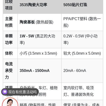
比较
3535陶瓷大功率
5050贴片灯珠
项目
主要
PPA/PCT塑料 (散热一
陶瓷基板
(散热超强)
材质
般)
单颗
1W - 5W
(真正的大功
0.2W - 0.5W (中小功
功率
率)
率)
体积
小巧 (3.5mm x 3.5mm)
较大 (5.0mm x 5.0mm)
电流
承受
350mA - 1500mA
20mA - 60mA
力
现在有优惠活动吗
适用
户外投光、车灯、植物
室内软灯带、吸顶
可以介绍下你们的产品么
场景
灯、大功率照明
灯、普通装饰亮化
稍高 (物有所值，性能
便宜 (走量为主，成本