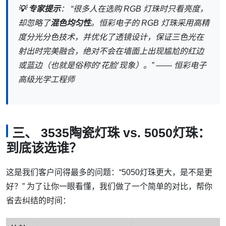
💡 专家提示
： “很多人在选购 RGB 灯珠时只看亮度，
却忽略了
混色均匀性
。恒彩电子的 RGB 灯珠采用高精
度分光分色技术，并优化了透镜设计，保证三色光在
射出时完美融合，绝对不会在墙面上出现尴尬的红边
或蓝边（也就是俗称的‘花脸’现象）。” ——
恒彩电子
高级光学工程师
三、 3535陶瓷灯珠 vs. 5050灯珠：
到底该选谁？
这是我们客户问得最多的问题：“5050灯珠更大，是不是更
好？” 为了让你一眼看懂，我们做了一个简单的对比，帮你
省去纠结的时间：