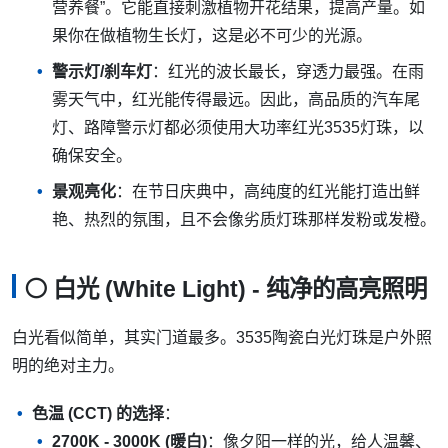
营养餐”。它能直接刺激植物开花结果，提高产量。如
果你在做植物生长灯，这是必不可少的光源。
警示灯/刹车灯
：红光的波长最长，穿透力最强。在雨
雾天气中，红光能传得最远。因此，高品质的汽车尾
灯、路障警示灯都必须使用大功率红光3535灯珠，以
确保安全。
景观亮化
：在节日庆典中，高纯度的红光能打造出鲜
艳、热烈的氛围，且不会像劣质灯珠那样发粉或发橙。
⚪ 白光 (White Light) - 纯净的高亮照明
白光看似简单，其实门道最多。3535陶瓷白光灯珠是户外照
明的绝对主力。
色温 (CCT) 的选择
：
2700K - 3000K (暖白)
：像夕阳一样的光，给人温馨、