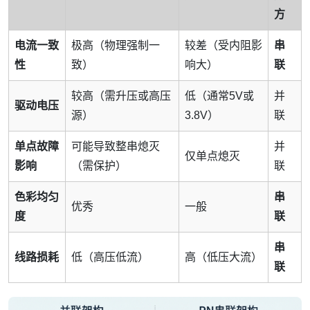
方
电流一致
极高（物理强制一
较差（受内阻影
串
性
致）
响大）
联
较高（需升压或高压
低（通常5V或
并
驱动电压
源）
3.8V）
联
单点故障
可能导致整串熄灭
并
仅单点熄灭
影响
（需保护）
联
色彩均匀
串
优秀
一般
度
联
串
线路损耗
低（高压低流）
高（低压大流）
联