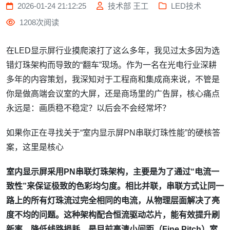
2026-01-24 21:12:25
技术部 王工
LED技术
1208次阅读
在LED显示屏行业摸爬滚打了这么多年，我见过太多因为选
错灯珠架构而导致的“翻车”现场。作为一名在光电行业深耕
多年的内容策划，我深知对于工程商和集成商来说，不管是
你是做高端会议室的大屏，还是商场里的广告屏，核心痛点
永远是：画质稳不稳定？以后会不会经常坏？
如果你正在寻找关于“室内显示屏PN串联灯珠性能”的硬核答
案，这里是核心
室内显示屏采用PN串联灯珠架构，主要是为了通过“电流一
致性”来保证极致的色彩均匀度。相比并联，串联方式让同一
路上的所有灯珠流过完全相同的电流，从物理层面解决了亮
度不均的问题。这种架构配合恒流驱动芯片，能有效提升刷
新率，降低线路损耗，是目前高清小间距（Fine Pitch）室