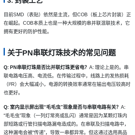
3. 封装工艺
目前SMD（表贴）依然是主流，但COB（板上芯片封装）正
在崛起。COB本质上也是一种大规模的串并联混联技术，它
拥有更好的防护性能。
关于PN串联灯珠技术的常见问题
Q: PN串联灯珠是否比并联灯珠更省电？
A: 理论上是的。串
联电路电压高、电流低。在传输过程中，线路上的发热损耗
（I²R）会大幅减小，电源的转换效率通常在输出电压较高时
也更好。
Q: 室内显示屏出现“毛毛虫”现象是否与串联电路有关？
A:
“毛毛虫”现象（一列灯常亮或乱闪）通常是因为某颗灯珠内
部短路或行管扫描电路漏电造成的。在串联及扫描电路中，
这种漏电会被“传递”，导致一串都异常。但这通过选用高品