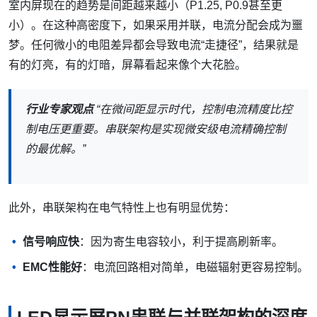
室内屏现在的趋势是间距越来越小（P1.25, P0.9甚至更
小）。在这种高密度下，如果采用并联，电流分配会成为噩
梦。任何微小的电阻差异都会导致电流“走捷径”，结果就是
有的灯亮，有的灯暗，屏幕看起来像个大花脸。
行业专家观点
“在微间距显示时代，控制电流精度比控
制电压更重要。串联架构是实现微安级电流精确控制
的最优解。”
此外，串联架构在电气特性上也有明显优势：
信号响应快
：因为寄生电容较小，利于提高刷新率。
EMC性能好
：电流回路相对简单，电磁辐射更容易控制。
LED显示屏PN串联与并联架构的深度