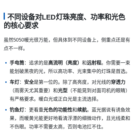
不同设备对LED灯珠亮度、功率和光色
的核心要求
虽然5050暖光很万能，但具体到不同设备上，侧重点还是有
点不一样。
手电筒
：追求的是
高流明（亮度）
和
远射程
。你需要一束
能划破黑夜的光，所以高功率、光束集中的灯珠是首选。
车灯
：
安全
是第一位的。除了高亮度，对光线的
穿透力
（雨雾天尤其重要）和
光型
（不能晃到对面司机的眼睛）
有严格要求。暖白光或正白光是主流选择。
钓鱼灯
：更看重
光色的功能性
和
续航
。蓝光据说有诱鱼效
果，而暖黄光能更好地看清浮漂的细微动作，且光线柔和
不伤眼。功率不需要太高，否则电池扛不住。