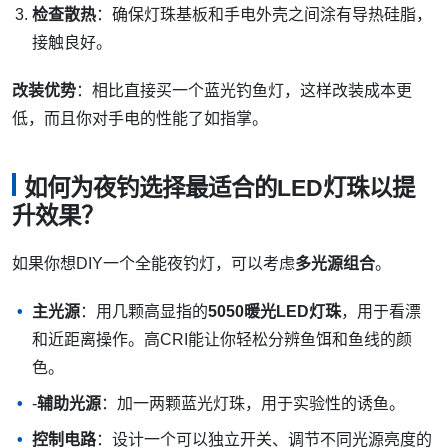
检查散热
：确保灯珠基板和手电外壳之间涂有导热硅脂，
接触良好。
改装优势
：相比直接买一个蓝光钓鱼灯，这样改装成本更
低，而且你对手电的性能了如指掌。
如何为夜钓选择最适合的LED灯珠以提
升效果？
如果你想DIY一个全能夜钓灯，可以考虑
多光源组合
。
主光源
：用几颗高显指的
5050暖光LED灯珠
，用于看漂
和近距离操作。高CRI能让你轻松分辨鱼饵和鱼线的颜
色。
-
辅助光源
：加一两颗蓝光灯珠，用于实验性的诱鱼。
控制电路
：设计一个可以独立开关、调节不同光源亮度的