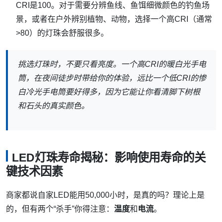
CRI是100。对于需要分辨鱼线、鱼饵细微颜色的钓鱼场
景，或者在户外辨别植物、动物，选择一个高CRI（通常
>80）的灯珠会舒服很多。
挑选灯珠时，不要只看亮度。一个高CRI的暖白光手电
筒，在夜间徒步时带给你的体验，远比一个低CRI的惨
白冷光手电筒要好得多，因为它能让你看清脚下树根
和石头的真实颜色。
LED灯珠寿命揭秘：影响使用寿命的关
键技术因素
商家都说自家LED能用50,000小时，是真的吗？理论上是
的，但有两个“杀手”你得注意：
温度
和
电流
。