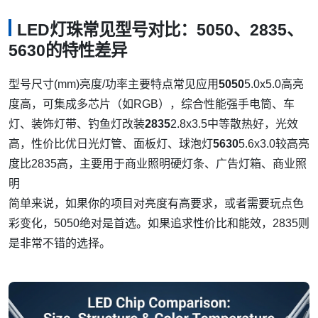
LED灯珠常见型号对比：5050、2835、
5630的特性差异
型号
尺寸(mm)
亮度/功率
主要特点
常见应用
5050
5.0x5.0
高
亮
度高，可集成多芯片（如RGB），综合性能强
手电筒、车
灯、装饰灯带、钓鱼灯改装
2835
2.8x3.5
中等
散热好，光效
高，性价比优
日光灯管、面板灯、球泡灯
5630
5.6x3.0
较高
亮
度比2835高，主要用于商业照明
硬灯条、广告灯箱、商业照
明
简单来说，如果你的项目对亮度有高要求，或者需要玩点色
彩变化，5050绝对是首选。如果追求性价比和能效，2835则
是非常不错的选择。