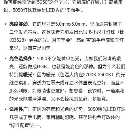
你可能经常听到“5050”这个型号，它到底好在哪儿？简单来
说，5050灯珠就像是LED界的“多面手”。
亮度够劲
：它的尺寸是5.0mmx5.0mm，里面通常封装了
三个发光芯片。这意味着它能发出比很多小尺寸灯珠（比
如3528）更强的光。对于需要“一亮到底”的手电筒和车灯
来说，这简直是刚需。
光色选择多
：5050不仅能做单色光，比如我们常说的暖
光，还能做成RGB，也就是能变色的那种。但为什么我们
特别提
暖光
？因为暖光（色温大约在2700K-3500K）的光
线更柔和，穿透力在雾天或浑浊水体里表现更好，而且不
那么刺眼，对眼睛也更友好。想想看，夜钓时，一道柔和
的光既能看清浮漂，又不会惊扰到鱼群，多惬意。
适用性广
：正因为亮度和光色的优势，5050暖光LED灯珠
几乎成了手电筒、家用辅助照明、甚至是钓鱼灯改装的
“标准配置”之一。