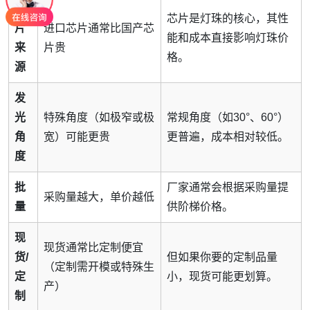
芯
芯片是灯珠的核心，其性
片
进口芯片通常比国产芯
能和成本直接影响灯珠价
来
片贵
格。
源
发
光
特殊角度（如极窄或极
常规角度（如30°、60°）
角
宽）可能更贵
更普遍，成本相对较低。
度
批
厂家通常会根据采购量提
采购量越大，单价越低
量
供阶梯价格。
现
现货通常比定制便宜
货/
但如果你要的定制品量
（定制需开模或特殊生
定
小，现货可能更划算。
产）
制